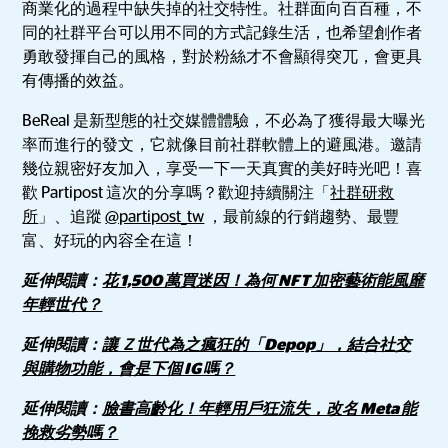
商業化的過程中缺失掉的社交特性。社群面向百百種，不
同的社群平台可以用不同的方式記錄生活，也希望創作者
勇敢發揮自己的風格，對於粉絲才不會顯得突兀，會更具
有傳播的效益。
BeReal 是新型態的社交媒體體驗，不必為了獲得最大曝光
率而進行的發文，它就像目前社群軟體上的避風港。邀請
幾位親密好友加入，享受一下一天真實的美好時光吧！喜
歡 Partipost 這次的分享嗎？歡迎持續關注「
社群研救
所
」、追蹤
@partipost_tw
，最前線的行銷趨勢、最豐
富、好玩的內容全在這！
延伸閱讀：
花 1,500 萬買迷因！為何 NFT 加密藝術能風靡
年輕世代？
延伸閱讀：
讓 Ｚ世代為之瘋狂的「Depop」，結合社交
與購物功能，會是下個 IG 嗎？
延伸閱讀：
臉書高齡化！年輕用戶狂流失，改名 Meta 能
挽救劣勢嗎？