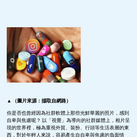
▲ （圖片來源：擷取自網路）
你是否也曾經因為社群軟體上那些光鮮華麗的照片，感到
自卑與焦慮呢？ 以「視覺」為導向的社群媒體上，相片呈
現的世界裡，極為重視外貿、裝扮、行頭等生活表層的東
西，對於年輕人來說，容易產生自自卑與焦慮的負面情