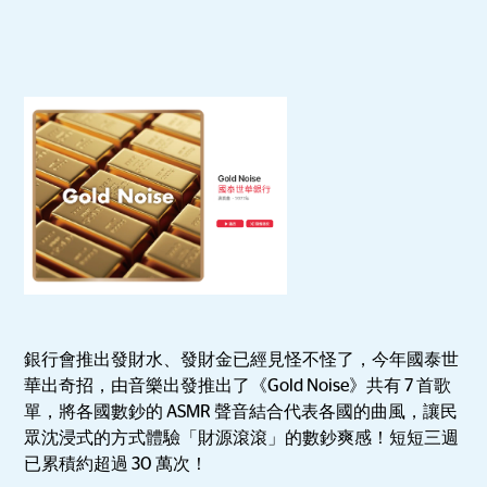
銀行會推出發財水、發財金已經見怪不怪了，今年國泰世
華出奇招，由音樂出發推出了《Gold Noise》共有 7 首歌
單，將各國數鈔的 ASMR 聲音結合代表各國的曲風，讓民
眾沈浸式的方式體驗「財源滾滾」的數鈔爽感！短短三週
已累積約超過 30 萬次！