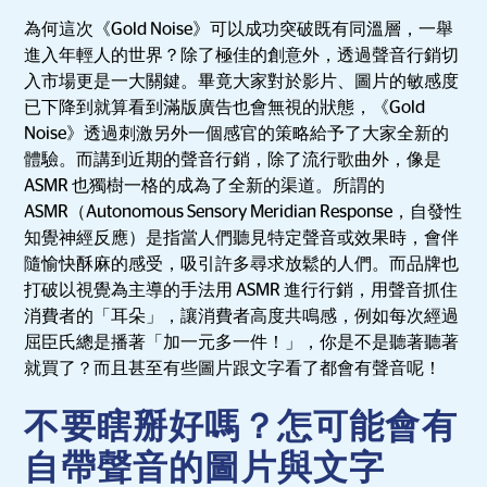
為何這次《Gold Noise》可以成功突破既有同溫層，一舉
進入年輕人的世界？除了極佳的創意外，透過聲音行銷切
入市場更是一大關鍵。畢竟大家對於影片、圖片的敏感度
已下降到就算看到滿版廣告也會無視的狀態，《Gold
Noise》透過刺激另外一個感官的策略給予了大家全新的
體驗。而講到近期的聲音行銷，除了流行歌曲外，像是
ASMR 也獨樹一格的成為了全新的渠道。所謂的
ASMR（Autonomous Sensory Meridian Response，自發性
知覺神經反應）是指當人們聽見特定聲音或效果時，會伴
隨愉快酥麻的感受，吸引許多尋求放鬆的人們。而品牌也
打破以視覺為主導的手法用 ASMR 進行行銷，用聲音抓住
消費者的「耳朵」，讓消費者高度共鳴感，例如每次經過
屈臣氏總是播著「加一元多一件！」，你是不是聽著聽著
就買了？而且甚至有些圖片跟文字看了都會有聲音呢！
不要瞎掰好嗎？怎可能會有
自帶聲音的圖片與文字