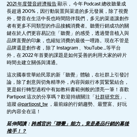
2021 年度聲音經濟報告
顯示， 今年 Podcast 總收聽量成
長超過 200%，因行動裝置與渠道的多元發展，除了視覺
外，聲音在生活中長也時間陪伴我們，多元的渠道讓創作
者有更多不同類型的作品接觸消費者。聽覺行銷成功的關
鍵在於人們更容易記住「聽覺」的感受，透過聲音植入與
品牌直覺的印象，也縮短消費的最後一哩路。現在不管是
品牌還是創作者，除了 Instagram 、YouTube …等平台
外，在 2022 年首要的課題是如何妥善的利用大家的碎片
時間去建立關係與溝通。
這次國泰世華給民眾的新「聽覺」體驗，在社群上引發討
論，除了創意與切角精準外，內容與銀行本質緊緊結合，
更是銀行轉型過程中有如教科書範例般的漂亮一筆！喜歡
Partipost 這次的分享嗎？歡迎持續關注「
社群研究所
」、
追蹤
@partipost_tw
，最前線的行銷趨勢、最豐富、好玩
的內容全在這！
延伸閱讀：
跨感官的「聯覺」能力，竟是產品行銷的幕後
推手！？