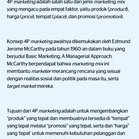
4P
marketing
adalah salah satu dari jenis
marketing mix
yang mengacu pada empat faktor, yaitu produk (
product
),
harga (
price
), tempat (
place
), dan promosi (
promotion
).
Konsep 4P
marketing
awalnya dikemukakan oleh Edmund
Jerome McCarthy pada tahun 1960-an dalam buku yang
berjudul Basic Marketing, A Managerial Approach.
McCarthy berpendapat bahwa
marketing mix
ini
membantu
marketer
merancang rencana yang sesuai
dengan realitas sosial dan politik pada masa itu, serta
target market
mereka.
Tujuan dari 4P
marketing
adalah untuk mengembangkan
“produk” yang tepat dan membuatnya tersedia di “tempat”
yang tepat melalui “promosi” yang tepat, serta dan “harga”
yang ‘tepat’ untuk memenuhi kebutuhan pelanggan dan