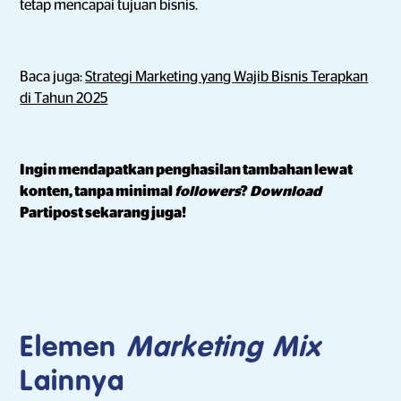
tetap mencapai tujuan bisnis.
Baca juga:
Strategi Marketing yang Wajib Bisnis Terapkan
di Tahun 2025
Ingin mendapatkan penghasilan tambahan lewat
konten, tanpa minimal
followers
?
Download
Partipost sekarang juga!
Elemen
Marketing Mix
Lainnya