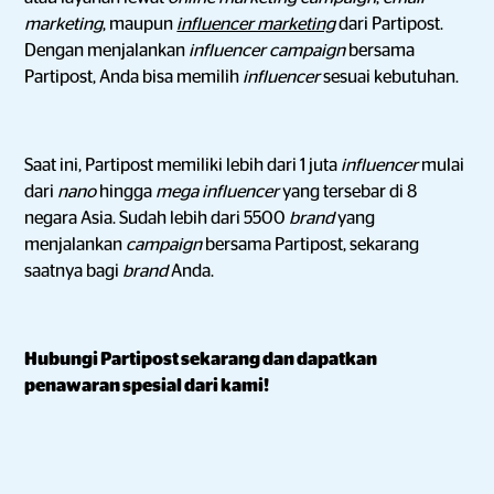
marketing
, maupun
influencer marketing
dari Partipost.
Dengan menjalankan
influencer campaign
bersama
Partipost, Anda bisa memilih
influencer
sesuai kebutuhan.
Saat ini, Partipost memiliki lebih dari 1 juta
influencer
mulai
dari
nano
hingga
mega influencer
yang tersebar di 8
negara Asia. Sudah lebih dari 5500
brand
yang
menjalankan
campaign
bersama Partipost, sekarang
saatnya bagi
brand
Anda.
Hubungi Partipost sekarang dan dapatkan
penawaran spesial dari kami!