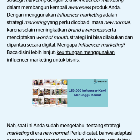
strategi
marketing
dengan teknik
influencer marketing
dalam membangun kembali
awareness
produk Anda.
Dengan menggunakan
influencer marketing
adalah
strategi
marketing
yang perlu dicoba di masa
new normal
,
karena selain meningkatkan
brand awareness
serta
menciptakan
word of mouth,
strategi ini bisa dilakukan dan
dipantau secara digital. Mengapa
influencer marketing
?
Baca disini lebih lanjut:
keuntungan menggunakan
influencer marketing untuk bisnis
.
Nah, saat ini Anda sudah mengetahui tentang strategi
marketing
di era
new normal.
Perlu dicatat, bahwa adaptasi