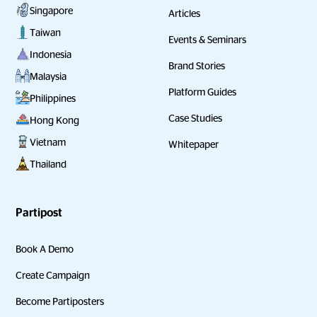
Singapore
Articles
Taiwan
Events & Seminars
Indonesia
Brand Stories
Malaysia
Platform Guides
Philippines
Case Studies
Hong Kong
Vietnam
Whitepaper
Thailand
Partipost
Book A Demo
Create Campaign
Become Partiposters