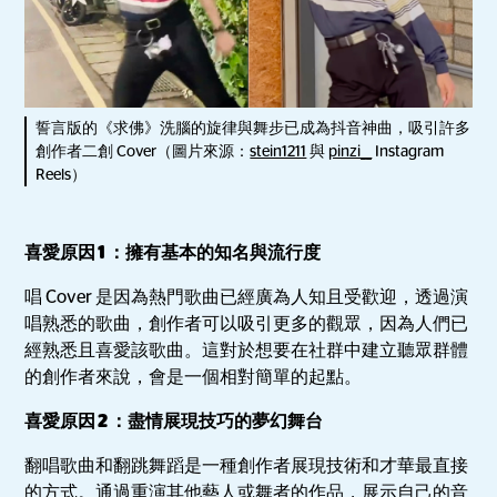
誓言版的《求佛》洗腦的旋律與舞步已成為抖音神曲，吸引許多
創作者二創 Cover（圖片來源：
stein1211
與
pinzi__
Instagram
Reels）
喜愛原因 1 ：擁有基本的知名與流行度
唱 Cover 是因為熱門歌曲已經廣為人知且受歡迎，透過演
唱熟悉的歌曲，創作者可以吸引更多的觀眾，因為人們已
經熟悉且喜愛該歌曲。這對於想要在社群中建立聽眾群體
的創作者來說，會是一個相對簡單的起點。
喜愛原因 2 ：盡情展現技巧的夢幻舞台
翻唱歌曲和翻跳舞蹈是一種創作者展現技術和才華最直接
的方式。通過重演其他藝人或舞者的作品，展示自己的音