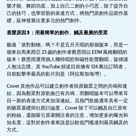
樂才能、舞蹈功底，加上自己二創的小巧思，除了提升自
己的技巧，也學習新的表達方式，將熱門原創作品當作基
礎，延伸發展出更多元的熱門創作。
喜愛原因 3 ：用最簡單的創作、觸及最廣的受眾
聽過「派對動物」嗎？不是五月天唱的那個版本，而是一
個來自馬來⻄亞 23 歲的創作者蔡恩雨以 EDM 風格翻唱的
版本！蔡恩雨運用個人獨特唱腔和磁性歌聲翻唱，旋律讓
人無法忘懷。其 YouTube 頻道目前擁有 124 萬位訂閱者，
目前點擊率最高的影片則是《阿拉斯加海灣》。
Cover 其他作品可以建立創作者與原聽眾之間的共鳴和連
結，因為觀眾對原歌曲已有共鳴，而翻唱版本可以帶來耳
目一新的表達方式來加深連結。且熱門歌曲通常具有一定
的聽眾基礎與社群討論度，Cover 除了可以觸及自己原有
的粉絲，還能吸引原著關注者的注意，增加更多的曝光和
知名度，這對於創作者來說是以較低門檻達到最高觸及的
方式。