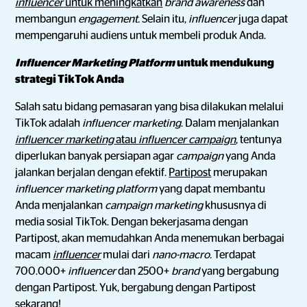
influencer
untuk meningkatkan
brand awareness
dan
membangun
engagement.
Selain itu,
influencer
juga dapat
mempengaruhi audiens untuk membeli produk Anda.
Influencer Marketing Platform
untuk mendukung
strategi TikTok Anda
Salah satu bidang pemasaran yang bisa dilakukan melalui
TikTok adalah
influencer marketing
. Dalam menjalankan
influencer marketing
atau
influencer campaign
,
tentunya
diperlukan banyak persiapan agar
campaign
yang Anda
jalankan berjalan dengan efektif.
Partipost
merupakan
influencer marketing platform
yang dapat membantu
Anda menjalankan
campaign marketing
khususnya di
media sosial TikTok. Dengan bekerjasama dengan
Partipost, akan memudahkan Anda menemukan berbagai
macam
influencer
mulai dari
nano-macro.
Terdapat
700.000+
influencer
dan 2500+
brand
yang bergabung
dengan Partipost. Yuk, bergabung dengan Partipost
sekarang!