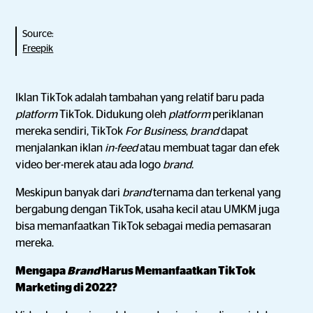
Source:
Freepik
Iklan TikTok adalah tambahan yang relatif baru pada
platform
TikTok. Didukung oleh
platform
periklanan
mereka sendiri, TikTok
For Business
,
brand
dapat
menjalankan iklan
in-feed
atau membuat tagar dan efek
video ber-merek atau ada logo
brand.
Meskipun banyak dari
brand
ternama dan terkenal yang
bergabung dengan TikTok, usaha kecil atau UMKM juga
bisa memanfaatkan TikTok sebagai media pemasaran
mereka.
Mengapa
Brand
Harus Memanfaatkan TikTok
Marketing di 2022?