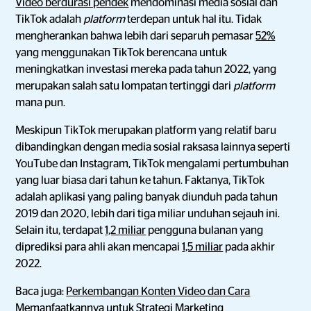
Video berdurasi pendek
mendominasi media sosial dan
TikTok adalah
platform
terdepan untuk hal itu. Tidak
mengherankan bahwa lebih dari separuh pemasar
52%
yang menggunakan TikTok berencana untuk
meningkatkan investasi mereka pada tahun 2022, yang
merupakan salah satu lompatan tertinggi dari
platform
mana pun.
Meskipun TikTok merupakan platform yang relatif baru
dibandingkan dengan media sosial raksasa lainnya seperti
YouTube dan Instagram, TikTok mengalami pertumbuhan
yang luar biasa dari tahun ke tahun. Faktanya, TikTok
adalah aplikasi yang paling banyak diunduh pada tahun
2019 dan 2020, lebih dari tiga miliar unduhan sejauh ini.
Selain itu, terdapat
1,2 miliar
pengguna bulanan yang
diprediksi para ahli akan mencapai
1,5 miliar
pada akhir
2022.
Baca juga:
Perkembangan Konten Video dan Cara
Memanfaatkannya untuk Strategi Marketing