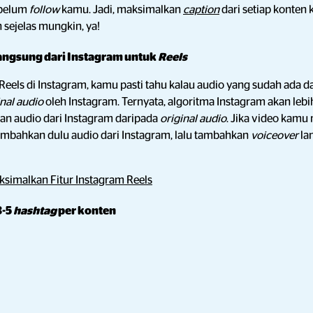
 belum
follow
kamu. Jadi, maksimalkan
caption
dari setiap konten
 sejelas mungkin, ya!
angsung dari Instagram untuk
Reels
Reels di Instagram, kamu pasti tahu kalau audio yang sudah ada 
inal audio
oleh Instagram. Ternyata, algoritma Instagram akan l
n audio dari Instagram daripada
original audio
. Jika video kam
tambahkan dulu audio dari Instagram, lalu tambahkan
voiceover
la
ksimalkan Fitur Instagram Reels
3-5
hashtag
per konten