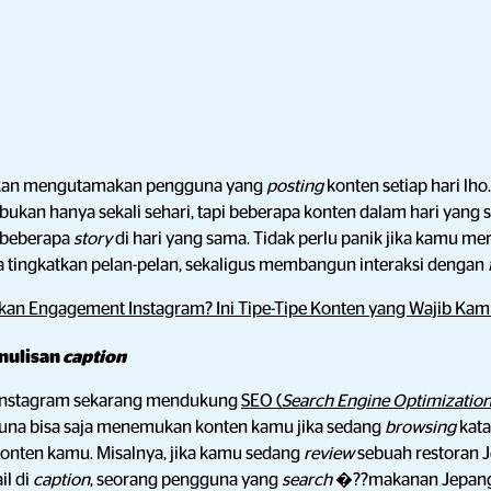
akan mengutamakan pengguna yang
posting
konten setiap hari lh
 bukan hanya sekali sehari, tapi beberapa konten dalam hari yang
n beberapa
story
di hari yang sama. Tidak perlu panik jika kamu mer
a tingkatkan pelan-pelan, sekaligus membangun interaksi dengan
kan Engagement Instagram? Ini Tipe-Tipe Konten yang Wajib Kam
nulisan
caption
Instagram sekarang mendukung
SEO (
Search Engine Optimizatio
guna bisa saja menemukan konten kamu jika sedang
browsing
kata
nten kamu. Misalnya, jika kamu sedang
review
sebuah restoran 
il di
caption
, seorang pengguna yang
search
�??makanan Jepang