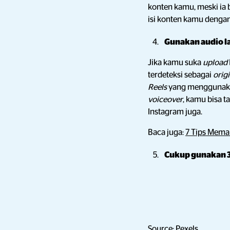
konten kamu, meski ia
isi konten kamu dengan
Gunakan audio l
Jika kamu suka
upload
terdeteksi sebagai
orig
Reels
yang menggunaka
voiceover
, kamu bisa 
Instagram juga.
Baca juga:
7 Tips Mema
Cukup gunakan 
Source:
Pexels