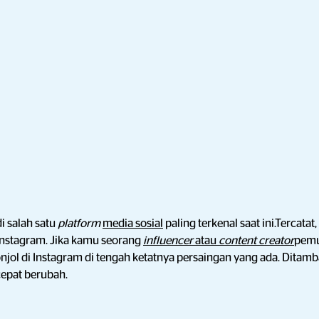
i salah satu
platform
media sosial
paling terkenal saat ini.Tercatat,
 Instagram. Jika kamu seorang
influencer
atau
content creator
pemu
njol di Instagram di tengah ketatnya persaingan yang ada. Ditamba
cepat berubah.