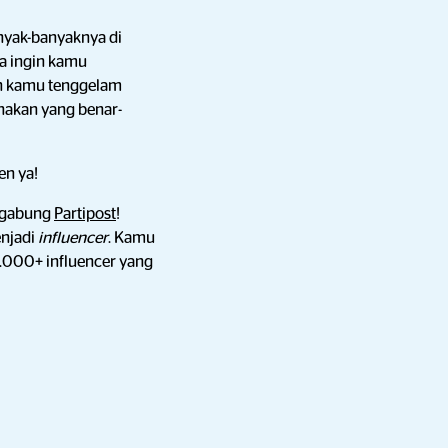
nyak-banyaknya di
a ingin kamu
en kamu tenggelam
unakan yang benar-
en ya!
k gabung
Partipost
!
njadi
influencer
. Kamu
0.000+ influencer yang