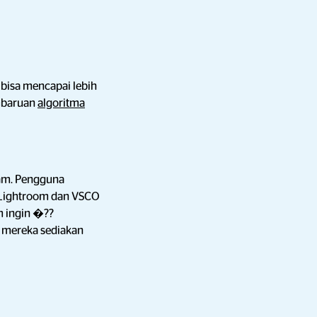
bisa mencapai lebih
mbaruan
algoritma
ram. Pengguna
a Lightroom dan VSCO
m ingin �??
 mereka sediakan