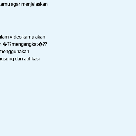
 kamu agar menjelaskan
dalam video kamu akan
ebih �??mengangkat�??
u menggunakan
ngsung dari aplikasi