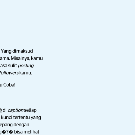
o. Yang dimaksud
 sama. Misalnya, kamu
asa sulit
posting
followers
kamu.
u Coba!
n
)
di
caption
setiap
 kunci tertentu yang
Jepang dengan
�?� bisa melihat