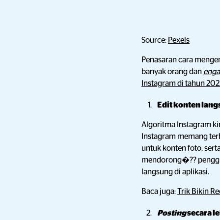
Source:
Pexels
Penasaran cara mengem
banyak orang dan
eng
Instagram di tahun 202
Edit konten lang
Algoritma Instagram ki
Instagram memang terbi
untuk konten foto, ser
mendorong�?? penggun
langsung di aplikasi.
Baca juga:
Trik Bikin R
Posting
secara l