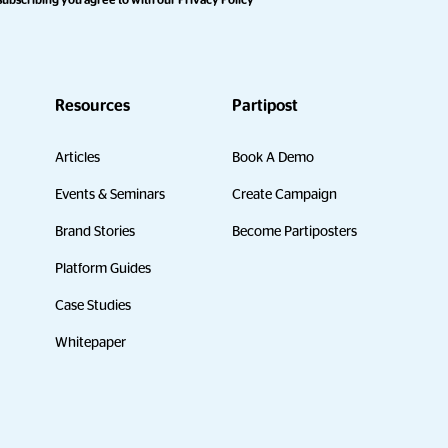
subscribing you agree to with our
Privacy Policy
Resources
Partipost
Articles
Book A Demo
Events & Seminars
Create Campaign
Brand Stories
Become Partiposters
Platform Guides
Case Studies
Whitepaper