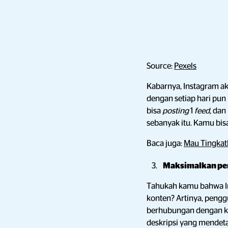
Source:
Pexels
Kabarnya, Instagram 
dengan setiap hari pun
bisa
posting
1
feed
, da
sebanyak itu. Kamu bis
Baca juga:
Mau Tingkat
Maksimalkan pe
Tahukah kamu bahwa 
konten? Artinya, peng
berhubungan dengan ko
deskripsi yang mendeta