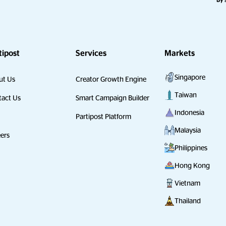
By 
tipost
Services
Markets
Singapore
ut Us
Creator Growth Engine
Taiwan
act Us
Smart Campaign Builder
Indonesia
Partipost Platform
Malaysia
ers
Philippines
Hong Kong
Vietnam
Thailand