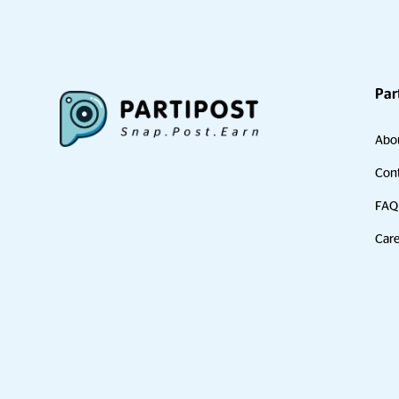
Par
Abo
Cont
FAQ
Care