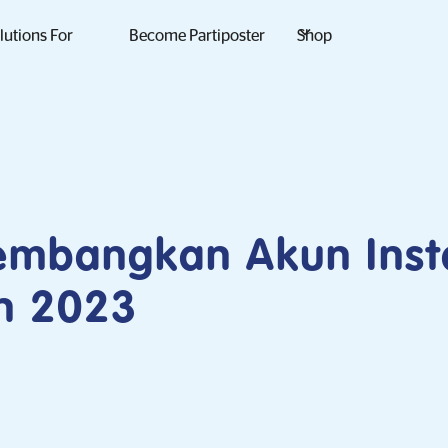
lutions For
Become Partiposter
Shop
embangkan Akun Ins
un 2023