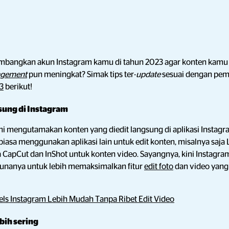
bangkan akun Instagram kamu di tahun 2023 agar konten kamu 
agement
pun meningkat? Simak tips ter-
update
sesuai dengan pe
3
berikut!
sung di Instagram
ni mengutamakan konten yang diedit langsung di aplikasi Instag
asa menggunakan aplikasi lain untuk edit konten, misalnya saj
ta CapCut dan InShot untuk konten video. Sayangnya, kini Instagra
anya untuk lebih memaksimalkan fitur
edit foto
dan video yang
eels Instagram Lebih Mudah Tanpa Ribet Edit Video
ebih sering