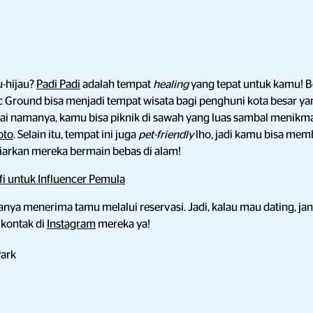
u-hijau?
Padi Padi
adalah tempat
healing
yang tepat untuk kamu! B
nic Ground bisa menjadi tempat wisata bagi penghuni kota besar 
ai namanya, kamu bisa piknik di sawah yang luas sambal menikm
oto
. Selain itu, tempat ini juga
pet-friendly
lho, jadi kamu bisa me
rkan mereka bermain bebas di alam!
fi untuk Influencer Pemula
anya menerima tamu melalui reservasi. Jadi, kalau mau dating, ja
 kontak di
Instagram
mereka ya!
Park