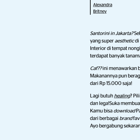
Alexandra
Britney
Santorini in Jakarta?
Se
yang super
aesthetic
di
Interior di tempat nong
terdapat banyak tanam
Caf??
ini menawarkan b
Makanannya pun berag
dari Rp 15.000 saja!
Lagi butuh
healing
? Pi
dan lega!Suka membuat
Kamu bisa
download
P
dari berbagai
brand
fa
Ayo bergabung sekaran