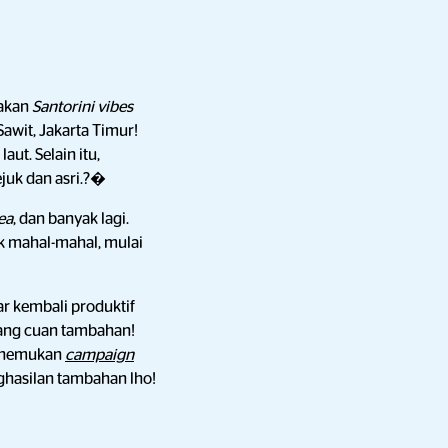
sakan
Santorini vibes
Sawit, Jakarta Timur!
ut. Selain itu,
juk dan asri.?�
ea
, dan banyak lagi.
k mahal-mahal, mulai
r kembali produktif
dang cuan tambahan!
enemukan
campaign
ghasilan tambahan lho!