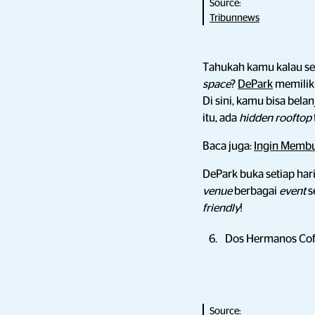
Source:
Tribunnews
Tahukah kamu kalau se
space
?
DePark
memilik
Di sini, kamu bisa bela
itu, ada
hidden rooftop
Baca juga:
Ingin Membua
DePark buka setiap ha
venue
berbagai
event
s
friendly
!
Dos Hermanos Coff
Source: