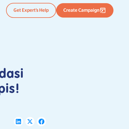
Get Expert’s Help
Create Campaign
dasi
pis!