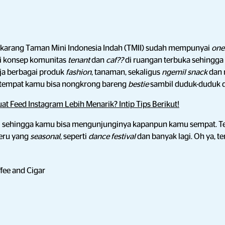
karang Taman Mini Indonesia Indah (TMII) sudah mempunyai
one
i konsep komunitas
tenant
dan
caf??
di ruangan terbuka sehingga 
nja berbagai produk
fashion
, tanaman, sekaligus
ngemil snack
dan 
tempat kamu bisa nongkrong bareng
bestie
sambil duduk-duduk 
t Feed Instagram Lebih Menarik? Intip Tips Berikut!
ri sehingga kamu bisa mengunjunginya kapanpun kamu sempat. Te
eru yang
seasonal
, seperti
dance festival
dan banyak lagi.
Oh ya, te
ee and Cigar