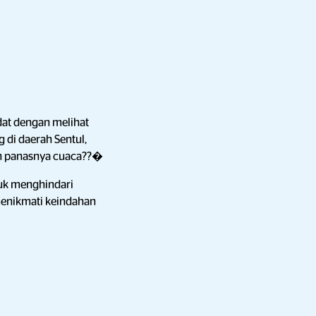
adat dengan melihat
di daerah Sentul,
an panasnya cuaca??�
tuk menghindari
enikmati keindahan