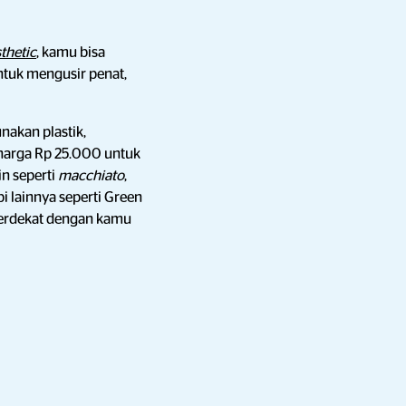
thetic
, kamu bisa
untuk mengusir penat,
akan plastik,
n harga Rp 25.000 untuk
in seperti
macchiato
,
i lainnya seperti Green
g terdekat dengan kamu