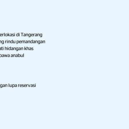
erlokasi di Tangerang
yang rindu pemandangan
ati hidangan khas
mbawa anabul
ngan lupa reservasi