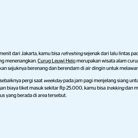
menit dari Jakarta, kamu bisa
refreshing
sejenak dari lalu lintas p
ng menenangkan.
Curug Leuwi Hejo
merupakan wisata alam curug 
 kan sejuknya berenang dan berendam di air dingin untuk melaw
u sebaiknya pergi saat
weekday
pada jam pagi menjelang siang un
n biaya tiket masuk sekitar Rp 25.000, kamu bisa
trekking
dan m
us yang berada di area tersebut.