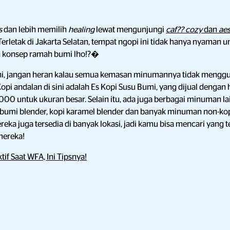
s
dan lebih memilih
healing
lewat mengunjungi
caf?? cozy
dan
aes
 Terletak di Jakarta Selatan, tempat ngopi ini tidak hanya nyaman 
an konsep ramah bumi lho!?�
ini, jangan heran kalau semua kemasan minumannya tidak menggun
Kopi andalan di sini adalah Es Kopi Susu Bumi, yang dijual denga
000 untuk ukuran besar. Selain itu, ada juga berbagai minuman la
i bumi blender, kopi karamel blender dan banyak minuman non-kop
mereka juga tersedia di banyak lokasi, jadi kamu bisa mencari yan
ereka!
tif Saat WFA, Ini Tipsnya!