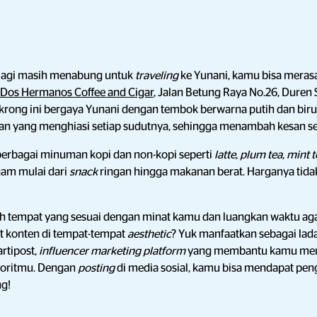
lagi masih menabung untuk
traveling
ke Yunani, kamu bisa mera
Dos Hermanos Coffee and Cigar
, Jalan Betung Raya No.26, Duren 
krong ini bergaya Yunani dengan tembok berwarna putih dan biru la
an yang menghiasi setiap sudutnya, sehingga menambah kesan se
erbagai minuman kopi dan non-kopi seperti
latte
,
plum tea, mint t
am mulai dari
snack
ringan hingga makanan berat. Harganya tida
lih tempat yang sesuai dengan minat kamu dan luangkan waktu aga
 konten di tempat-tempat
aesthetic
? Yuk manfaatkan sebagai la
artipost,
influencer marketing platform
yang membantu kamu m
voritmu. Dengan
posting
di media sosial, kamu bisa mendapat pen
g!