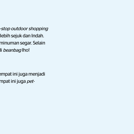
-stop outdoor shopping
lebih sejuk dan Indah.
minuman segar.
Selain
di
beanbag
lho!
mpat ini juga menjadi
mpat ini juga
pet-