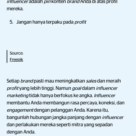
influencer
adalah
pin
konten
brand
Anda di atas profil
mereka.
Jangan hanya terpaku pada
profit
Source:
Freepik
Setiap
brand
pasti mau meningkatkan
sales
dan meraih
profit
yang lebih tinggi. Namun
goal
dalam
influencer
marketing
tidak hanya berfokus ke angka.
Influencer
membantu Anda membangun rasa percaya, koneksi, dan
engagement
dengan pelanggan Anda. Karena itu,
bangunlah hubungan jangka panjang dengan
influencer
dan perlakukan mereka seperti mitra yang sepadan
dengan Anda.