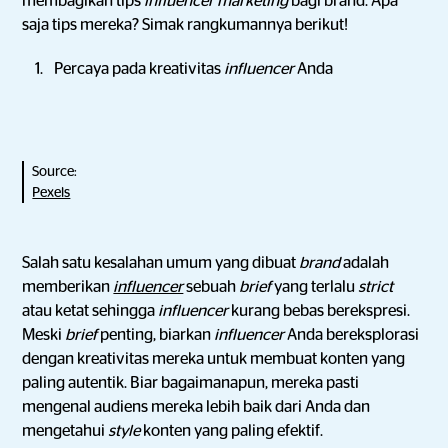
membagikan tips
influencer marketing
bagi brand. Apa
saja tips mereka? Simak rangkumannya berikut!
Percaya pada kreativitas
influencer
Anda
Source:
Pexels
Salah satu kesalahan umum yang dibuat
brand
adalah
memberikan
influencer
sebuah
brief
yang terlalu
strict
atau ketat sehingga
influencer
kurang bebas berekspresi.
Meski
brief
penting, biarkan
influencer
Anda bereksplorasi
dengan kreativitas mereka untuk membuat konten yang
paling autentik. Biar bagaimanapun, mereka pasti
mengenal audiens mereka lebih baik dari Anda dan
mengetahui
style
konten yang paling efektif.