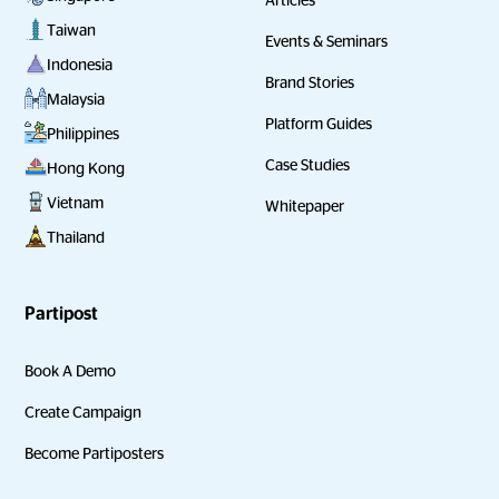
Taiwan
Events & Seminars
Indonesia
Brand Stories
Malaysia
Platform Guides
Philippines
Case Studies
Hong Kong
Vietnam
Whitepaper
Thailand
Partipost
Book A Demo
Create Campaign
Become Partiposters