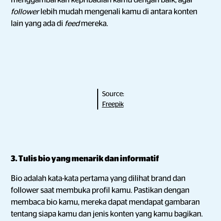
menggambarkan kepribadian kamu dengan baik, agar
follower
lebih mudah mengenali kamu di antara konten
lain yang ada di
feed
mereka.
Source:
Freepik
3. Tulis bio yang menarik dan informatif
Bio adalah kata-kata pertama yang dilihat brand dan
follower saat membuka profil kamu. Pastikan dengan
membaca bio kamu, mereka dapat mendapat gambaran
tentang siapa kamu dan jenis konten yang kamu bagikan.