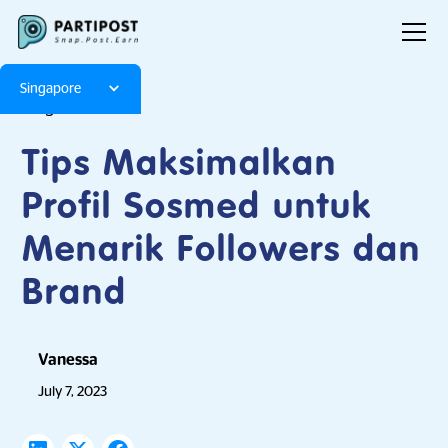
Singapore
Blog
Articles
Tips Maksimalkan
Profil Sosmed untuk
Menarik Followers dan
Brand
Vanessa
July 7, 2023