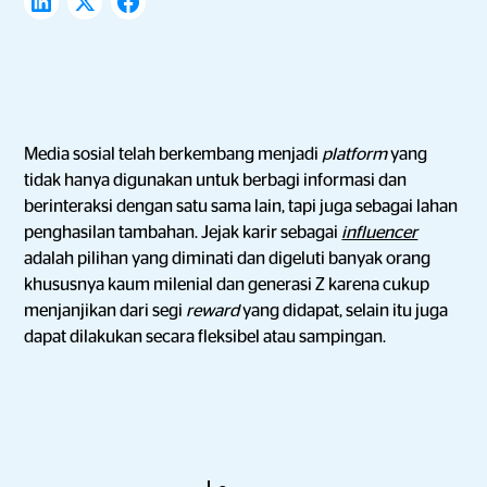
Media sosial telah berkembang menjadi
platform
yang
tidak hanya digunakan untuk berbagi informasi dan
berinteraksi dengan satu sama lain, tapi juga sebagai lahan
penghasilan tambahan. Jejak karir sebagai
influencer
adalah pilihan yang diminati dan digeluti banyak orang
khususnya kaum milenial dan generasi Z karena cukup
menjanjikan dari segi
reward
yang didapat, selain itu juga
dapat dilakukan secara fleksibel atau sampingan.