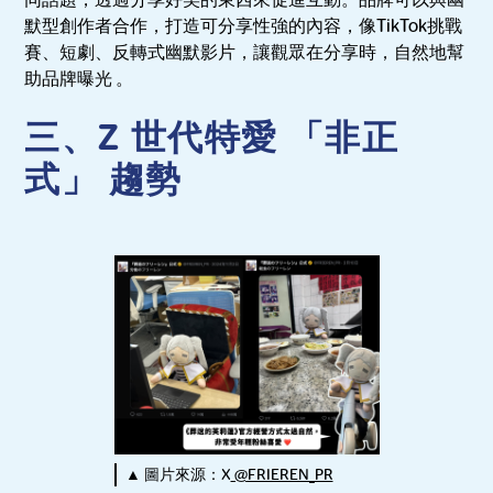
同話題，透過分享好笑的東西來促進互動。品牌可以與幽
默型創作者合作，打造可分享性強的內容，像TikTok挑戰
賽、短劇、反轉式幽默影片，讓觀眾在分享時，自然地幫
助品牌曝光 。
三、Z 世代特愛 「非正
式」 趨勢
▲ 圖片來源：X
@FRIEREN_PR