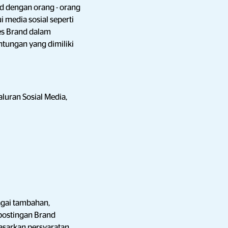
 dengan orang - orang
i media sosial seperti
es Brand dalam
tungan yang dimiliki
luran Sosial Media,
agai tambahan,
 postingan Brand
dasarkan persyaratan