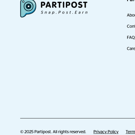
Abo
Cont
FAQ
Care
© 2025 Partipost. All rights reserved.
Privacy Policy
Terms