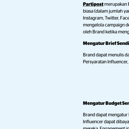
Partipost
merupakan P
biasa (dalam jumlah y
Instagram, Twitter, Fa
mengelola campaign de
oleh Brand ketika men
Mengatur Brief Sendi
Brand dapat menulis da
Persyaratan Influencer,
Mengatur Budget Sen
Brand dapat mengatur B
Influencer dapat dibay
mereka. Engagement ini