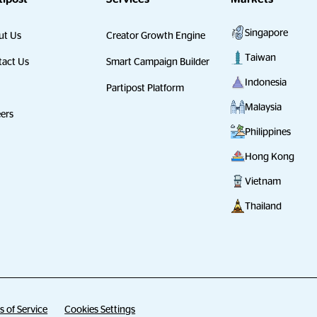
Singapore
ut Us
Creator Growth Engine
Taiwan
act Us
Smart Campaign Builder
Indonesia
Partipost Platform
Malaysia
ers
Philippines
Hong Kong
Vietnam
Thailand
 of Service
Cookies Settings