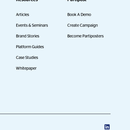
Articles
Book A Demo
Events & Seminars
Create Campaign
Brand Stories
Become Partiposters
Platform Guides
Case Studies
Whitepaper