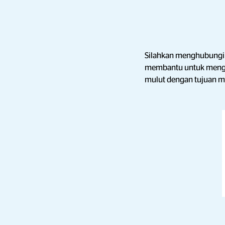
Silahkan menghubungi 
membantu untuk menge
mulut dengan tujuan m