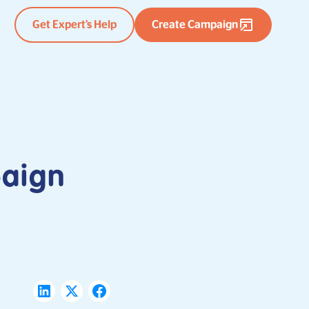
Get Expert’s Help
Create Campaign
aign