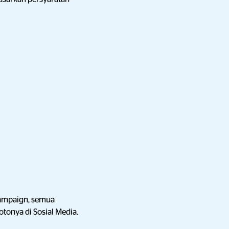
campaign, semua
tonya di Sosial Media.