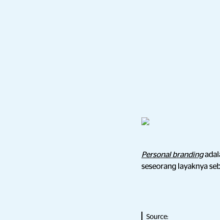
Personal branding
adal
seseorang layaknya seb
Source: