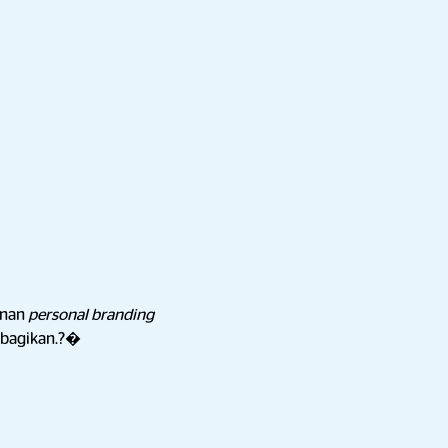
lanan
personal branding
dibagikan.?�