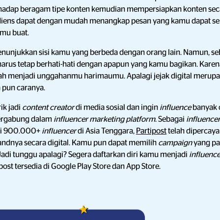
hadap beragam tipe konten kemudian mempersiapkan konten sec
iens dapat dengan mudah menangkap pesan yang kamu dapat sek
amu buat.
enunjukkan sisi kamu yang berbeda dengan orang lain. Namun, s
harus tetap berhati-hati dengan apapun yang kamu bagikan. Karena
h menjadi unggahanmu harimaumu. Apalagi jejak digital merupak
 pun caranya.
ik jadi
content creator
di media sosial dan ingin
influence
banyak 
ergabung dalam
influencer marketing platform
. Sebagai
influence
ari 900.000+
influencer
di Asia Tenggara,
Partipost
telah dipercay
dnya secara digital. Kamu pun dapat memilih
campaign
yang pa
Jadi tunggu apalagi? Segera daftarkan diri kamu menjadi
influenc
ipost tersedia di Google Play Store dan App Store.