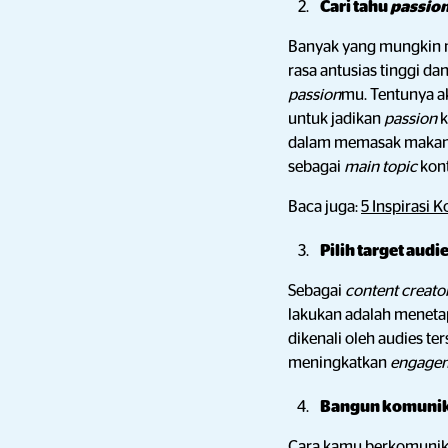
Cari tahu
passio
Banyak yang mungkin m
rasa antusias tinggi d
passion
mu. Tentunya a
untuk jadikan
passion
k
dalam memasak maka
sebagai
main topic
kon
Baca juga:
5 Inspirasi 
Pilih target audi
Sebagai
content creato
lakukan adalah menetap
dikenali oleh audies t
meningkatkan
engage
Bangun komunika
Cara kamu berkomunika