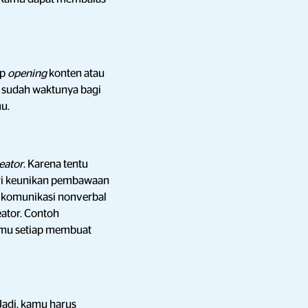
ap
opening
konten atau
i, sudah waktunya bagi
mu.
eator
. Karena tentu
ari keunikan pembawaan
n komunikasi nonverbal
eator. Contoh
amu setiap membuat
 Jadi, kamu harus