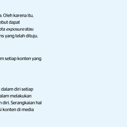
 Oleh karena itu,
ebut dapat
pta
exposure
atau
ns yang telah dituju.
m setiap konten yang
g
dalam diri setiap
dalam melakukan
 diri. Serangkaian hal
i konten di media