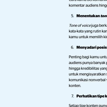
komentar audiens hin
Menentukan
ton
Tone of voice
juga berk
kata-kata yang rutin k
kamu untuk memilih ki
Menyadari posis
Penting bagi kamu untu
audiens punya banyak 
hingga kredibilitas ya
untuk mengisyaratkan s
komunikasi nonverbal 
konten.
Perhatikan tipe
Setiap tipe konten puny