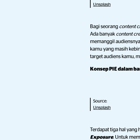
Unsplash
Bagi seorang
content c
Ada banyak
content cr
memanggil audiensnya
kamu yang masih kebi
target audiens kamu, ma
Konsep PIE dalam b
Source:
Unsplash
Terdapat tiga hal yan
Exposure
. Untuk me