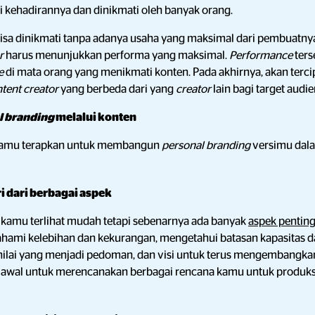
ri kehadirannya dan dinikmati oleh banyak orang.
bisa dinikmati tanpa adanya usaha yang maksimal dari pembuatnya.
or
harus menunjukkan performa
yang maksimal.
Performance
ters
e
di mata orang yang menikmati konten. Pada akhirnya, akan terci
tent creator
yang berbeda dari yang
creator
lain bagi target audie
l branding
melalui konten
a kamu terapkan untuk membangun
personal branding
versimu dala
ri dari berbagai aspek
 kamu terlihat mudah tetapi sebenarnya ada banyak
aspek pentin
ahami kelebihan dan kekurangan, mengetahui batasan kapasitas 
i-nilai yang menjadi pedoman, dan visi untuk terus mengembangkan
i awal untuk merencanakan berbagai rencana kamu untuk produks