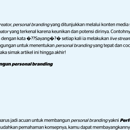
reator, personal branding
yang ditunjukkan melalui konten media s
eator
yang terkenal karena keunikan dan potensi dirinya. Contohn
 dengan kata �??Sayang�?� setiap kali ia melakukan
live stre
ngungan untuk menentukan
personal branding
yang tepat dan co
ka simak artikel ini hingga akhir!
angun
personal branding
g harus jadi acuan untuk membangun
personal branding
yakni
Perf
mudahkan pemahaman konsepnya, kamu dapat membayangkannya