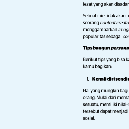
lezat yang akan disada
Sebuah pie tidak akan 
seorang
content creat
menggambarkan
imag
popularitas sebagai
con
Tips bangun
persona
Berikut tips yang bis
kamu bagikan:
Kenali diri sendi
Hal yang mungkin bagi
orang. Mulai dari mem
sesuatu, memiliki nila
tersebut dapat menjad
sosial.