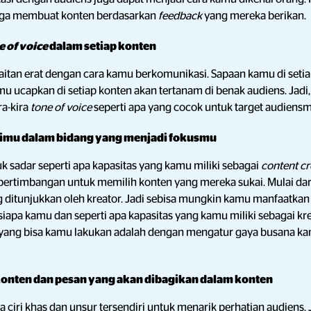
gga membuat konten berdasarkan
feedback
yang mereka berikan.
e of voice
dalam setiap konten
aitan erat dengan cara kamu berkomunikasi. Sapaan kamu di seti
amu ucapkan di setiap konten akan tertanam di benak audiens. Jad
ra-kira
tone of voice
seperti apa yang cocok untuk target audiens
imu dalam bidang yang menjadi fokusmu
k sadar seperti apa kapasitas yang kamu miliki sebagai
content cr
pertimbangan untuk memilih konten yang mereka sukai. Mulai d
ng ditunjukkan oleh kreator. Jadi sebisa mungkin kamu manfaatka
iapa kamu dan seperti apa kapasitas yang kamu miliki sebagai kr
yang bisa kamu lakukan adalah dengan mengatur gaya busana k
 konten dan pesan yang akan dibagikan dalam konten
a ciri khas dan unsur tersendiri untuk menarik perhatian audiens.