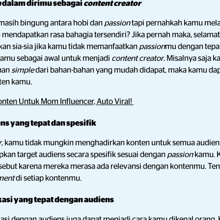
n
dalam dirimu sebagai
content creator
asih bingung antara hobi dan
passion
tapi pernahkah kamu mel
an mendapatkan rasa bahagia tersendiri? Jika pernah maka, selam
kan sia-sia jika kamu tidak memanfaatkan
passion
mu dengan tepat
amu sebagai awal untuk menjadi
content creator
. Misalnya saja 
nan
simple
dari bahan-bahan yang mudah didapat, maka kamu dap
ten kamu.
Konten Untuk Mom Influencer, Auto Viral!
ens yang tepat dan spesifik
r
, kamu tidak mungkin menghadirkan konten untuk semua audien
kan target audiens secara spesifik sesuai dengan
passion
kamu. 
ersebut karena mereka merasa ada relevansi dengan kontenmu. Tent
ment
di setiap kontenmu.
si yang tepat dengan audiens
si dengan audiens juga dapat menjadi cara kamu dikenal orang