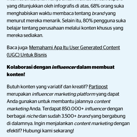
yang ditunjukkan oleh infografis di atas, 68% orang suka
menghabiskan waktu membaca tentang
brand
yang
menurut mereka menarik. Selain itu, 80% pengguna suka
belajar tentang perusahaan melalui konten khusus yang
mereka sediakan.
Baca juga:
Memahami Apa Itu User Generated Content
(UGC) Untuk Bisnis
Kolaborasi dengan
influencer
dalam membuat
konten!
Butuh konten yang variatif dan kreatif?
Partipost
merupakan
influencer marketing platform
yang dapat
Anda gunakan untuk membantu jalannya
content
marketing
Anda. Terdapat 850.000+
influencer
dengan
berbagai
niche
dan sudah 3.500+
brand
yang bergabung
di dalamnya. Ingin menjalankan
content marketing
dengan
efektif? Hubungi kami sekarang!