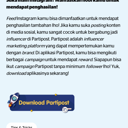
Suka main Instagram? Manfaatkan hobi kamu untuk
mendapat penghasilan!
Feed
Instagram kamu bisa dimanfaatkan untuk mendapat
penghasilan tambahan lho! Jika kamu suka
posting
konten
di media sosial, kamu sangat cocok untuk bergabung jadi
influencer
di Partipost. Partipost adalah
influencer
marketing platform
yang dapat mempertemukan kamu
dengan
brand
. Di aplikasi Partipost, kamu bisa mengikuti
berbagai
campaign
untuk mendapat
reward
. Siapapun bisa
ikut
campaign
Partipost tanpa minimum
follower
lho! Yuk,
download
aplikasinya sekarang!
Tips & Tricks