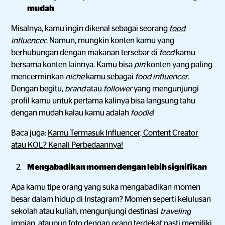
mudah
Misalnya, kamu ingin dikenal sebagai seorang
food
influencer
. Namun, mungkin konten kamu yang
berhubungan dengan makanan tersebar di
feed
kamu
bersama konten lainnya. Kamu bisa
pin
konten yang paling
mencerminkan
niche
kamu sebagai
food influencer
.
Dengan begitu,
brand
atau
follower
yang mengunjungi
profil kamu untuk pertama kalinya bisa langsung tahu
dengan mudah kalau kamu adalah
foodie
!
Baca juga:
Kamu Termasuk Influencer, Content Creator
atau KOL? Kenali Perbedaannya!
Mengabadikan momen dengan lebih signifikan
Apa kamu tipe orang yang suka mengabadikan momen
besar dalam hidup di Instagram? Momen seperti kelulusan
sekolah atau kuliah, mengunjungi destinasi
traveling
impian, ataupun foto dengan orang terdekat pasti memiliki