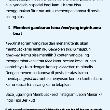
nilai yang lebih special bagi kamu. Kamu bisa
menggunakan fitur
pin
untuk menempatkannya di posisi
paling atas.
Memberi gambaran tema
feed
yang ingin kamu
buat
Feed
Instagram yang rapi dan menarik tentu akan
membuat kamu lebih di-
notice
oleh
brand
maupun
follower
. Kamu bisa memilih 3 konten yang paling
menggambarkan tema
feed
kamu secara keseluruhan,
contohnya, foto dengan konsep
clean
dan minimalis.
Dengan menempatkannya di posisi teratas, kamu
mendapat
guideline
untuk menyusun konten-konten baru
kamu sesuai tema yang kamu tetapkan.
Baca juga:
Ingin Membuat Feed Instagram Lebih Menarik?
Intip Tips Berikut!