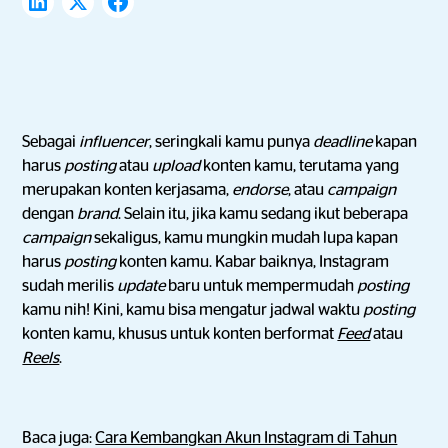
Sebagai
influencer
, seringkali kamu punya
deadline
kapan
harus
posting
atau
upload
konten kamu, terutama yang
merupakan konten kerjasama,
endorse
, atau
campaign
dengan
brand
. Selain itu, jika kamu sedang ikut beberapa
campaign
sekaligus, kamu mungkin mudah lupa kapan
harus
posting
konten kamu. Kabar baiknya, Instagram
sudah merilis
update
baru untuk mempermudah
posting
kamu nih! Kini, kamu bisa mengatur jadwal waktu
posting
konten kamu, khusus untuk konten berformat
Feed
atau
Reels
.
Baca juga:
Cara Kembangkan Akun Instagram di Tahun