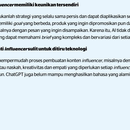
uencer
memiliki keunikan tersendiri
ukanlah strategi yang selalu sama persis dan dapat diaplikasikan s
miliki
goal
yang berbeda, produk yang ingin dipromosikan pun d
alnya dengan pesan yang ingin disampaikan. Karena itu, AI tidak
yang dapat memahami
brief
yang kompleks dan bervariasi dari seti
ti
influencer
sulit untuk ditiru teknologi
 mempermudah proses pembuatan konten
influencer
, misalnya d
tau naskah, kreativitas dan empati yang diperlukan setiap
influen
pun. ChatGPT juga belum mampu menghasilkan bahasa yang alami 