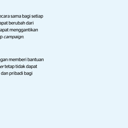
ecara sama bagi setiap
apat berubah dari
 dapat menggantikan
ap
campaign
.
engan memberi bantuan
cer
tetap tidak dapat
dan pribadi bagi