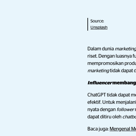
Source:
Unsplash
Dalam dunia
marketin
riset. Dengan luasnya 
mempromosikan produk 
marketing
tidak dapat
Influencer
membangu
ChatGPT tidak dapat m
efektif. Untuk menjala
nyata dengan
follower
dapat ditiru oleh
chatb
Baca juga:
Mengenal Met