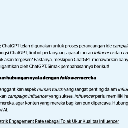
g
,
ChatGPT
telah digunakan untuk proses perancangan ide
campai
fungsi ChatGPT, timbul pertanyaan, apakah peran
influencer
dan
co
akan tergeser? Faktanya, meskipun ChatGPT menawarkan banya
 digantikan oleh ChatGPT. Simak pembahasannya berikut!
n hubungan nyata dengan
follower
mereka
enggantikan aspek
human touch
yang sangat penting dalam
infl
nkan
campaign influencer
yang sukses,
influencer
perlu memiliki 
mereka, agar konten yang mereka bagikan pun dipercaya. Hubungan
ot
AI.
rik Engagement Rate sebagai Tolak Ukur Kualitas Influencer