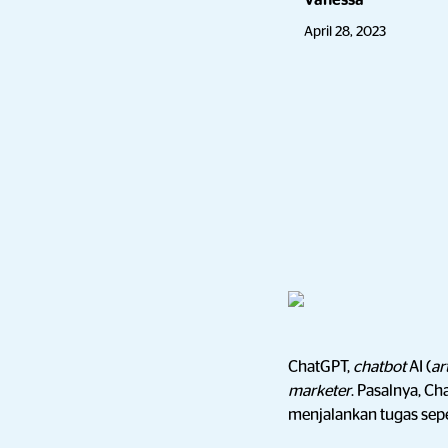
Vanessa
April 28, 2023
ChatGPT,
chatbot
AI (
ar
marketer
. Pasalnya, C
menjalankan tugas se