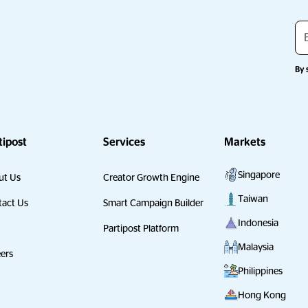
By 
tipost
Services
Markets
Singapore
ut Us
Creator Growth Engine
Taiwan
act Us
Smart Campaign Builder
Indonesia
Partipost Platform
Malaysia
ers
Philippines
Hong Kong