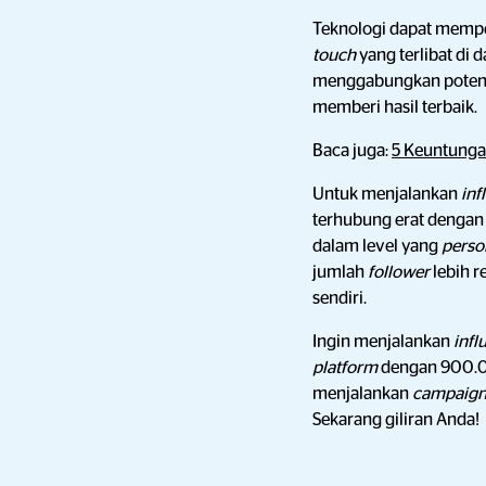
Teknologi dapat memp
touch
yang terlibat di
menggabungkan potens
memberi hasil terbaik.
Baca juga:
5 Keuntunga
Untuk menjalankan
inf
terhubung erat denga
dalam level yang
perso
jumlah
follower
lebih 
sendiri.
Ingin menjalankan
infl
platform
dengan 900
menjalankan
campaig
Sekarang giliran Anda!