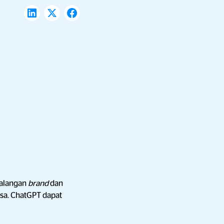
kalangan
brand
dan
asa. ChatGPT dapat