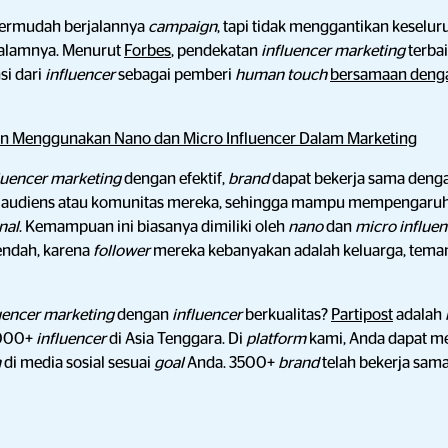
ermudah berjalannya
campaign
, tapi tidak menggantikan keselu
 dalamnya. Menurut
Forbes
, pendekatan
influencer marketing
terba
i dari
influencer
sebagai pemberi
human touch
bersamaan denga
n Menggunakan Nano dan Micro Influencer Dalam Marketing
luencer marketing
dengan efektif,
brand
dapat bekerja sama deng
n audiens atau komunitas mereka, sehingga mampu mempengaruh
nal
. Kemampuan ini biasanya dimiliki oleh
nano
dan
micro influe
rendah, karena
follower
mereka kebanyakan adalah keluarga, teman
uencer marketing
dengan
influencer
berkualitas?
Partipost
adalah
.000+
influencer
di Asia Tenggara. Di
platform
kami, Anda dapat m
n
di media sosial sesuai
goal
Anda. 3500+
brand
telah bekerja sama