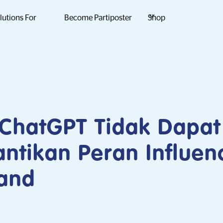
lutions For
Become Partiposter
Shop
 ChatGPT Tidak Dapat
tikan Peran Influen
rand