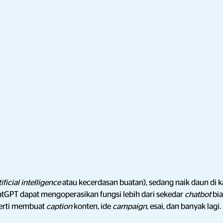
tificial intelligence
atau kecerdasan buatan), sedang naik daun di 
hatGPT dapat mengoperasikan fungsi lebih dari sekedar
chatbot
bi
perti membuat
caption
konten, ide
campaign
, esai, dan banyak lagi.