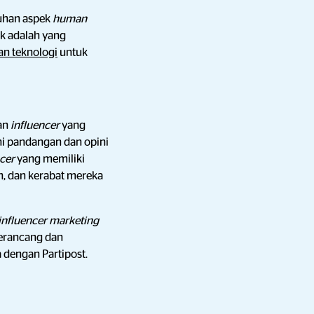
ruhan aspek
human
ik adalah yang
n teknologi
untuk
an
influencer
yang
i pandangan dan opini
ncer
yang memiliki
, dan kerabat mereka
influencer marketing
erancang dan
 dengan Partipost.