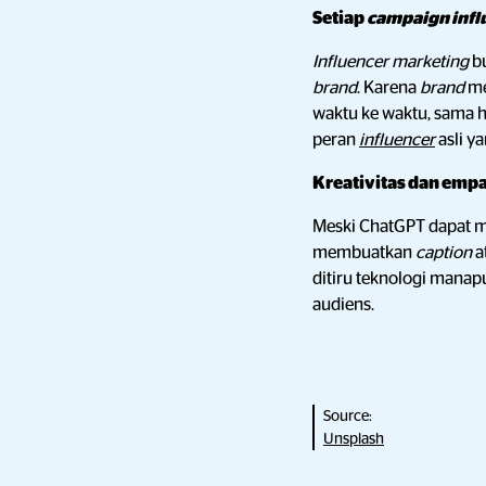
Setiap
campaign infl
Influencer marketing
b
brand
. Karena
brand
me
waktu ke waktu, sama h
peran
influencer
asli 
Kreativitas dan empa
Meski ChatGPT dapat
membuatkan
caption
a
ditiru teknologi mana
audiens.
Source:
Unsplash