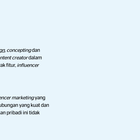
gn
,
concepting
dan
ntent creator
dalam
k fitur,
influencer
uencer marketing
yang
hubungan yang kuat dan
 pribadi ini tidak