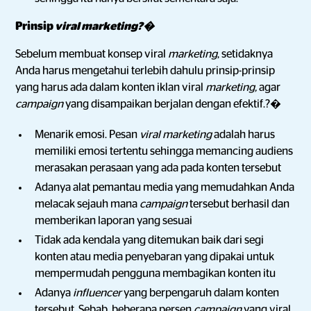
Prinsip
viral marketing?�
Sebelum membuat konsep viral
marketing
, setidaknya
Anda harus mengetahui terlebih dahulu prinsip-prinsip
yang harus ada dalam konten iklan viral
marketing,
agar
campaign
yang disampaikan berjalan dengan efektif.?�
Menarik emosi. Pesan
viral marketing
adalah harus
memiliki emosi tertentu sehingga memancing audiens
merasakan perasaan yang ada pada konten tersebut
Adanya alat pemantau media yang memudahkan Anda
melacak sejauh mana
campaign
tersebut berhasil dan
memberikan laporan yang sesuai
Tidak ada kendala yang ditemukan baik dari segi
konten atau media penyebaran yang dipakai untuk
mempermudah pengguna membagikan konten itu
Adanya
influencer
yang berpengaruh dalam konten
tersebut. Sebab, beberapa persen
campaign
yang viral