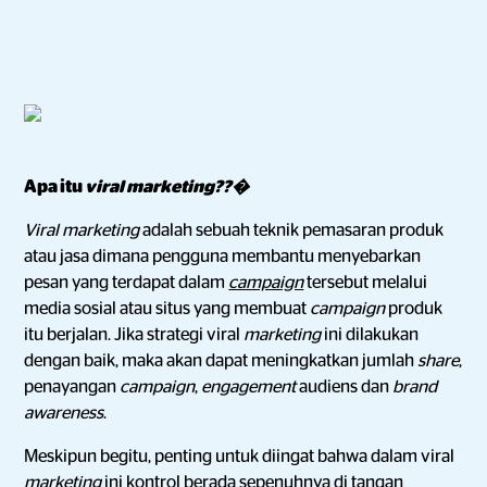
Apa itu
viral marketing??�
Viral marketing
adalah sebuah teknik pemasaran produk
atau jasa dimana pengguna membantu menyebarkan
pesan yang terdapat dalam
campaign
tersebut melalui
media sosial atau situs yang membuat
campaign
produk
itu berjalan. Jika strategi viral
marketing
ini dilakukan
dengan baik, maka akan dapat meningkatkan jumlah
share
,
penayangan
campaign
,
engagement
audiens dan
brand
awareness
.
Meskipun begitu, penting untuk diingat bahwa dalam viral
marketing
ini kontrol berada sepenuhnya di tangan