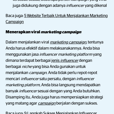
juga didukung dengan adanya
influencer
yang dikenal
Baca juga:
5 Website Terbaik Untuk Menjalankan Marketing
Campaign
Menerapkan viral
marketing campaign
Dalam menjalankan viral
marketing
campaign
,
tentunya
Anda harus efektif dalam melaksanakannya. Anda bisa
menggunakan jasa
influencer marketing platform
yang
dimana terdapat berbagai
jenis
influencer
dengan
berbagai
niche
yang bisa Anda gunakan untuk
menjalankan
campaign.
Anda tidak perlu repot-repot
mencari
influencer
satu persatu, dengan
influencer
marketing platform
, Anda bisa langsung mendapatkan
banyak
influencer
sesuai dengan yang Anda butuhkan.
Disamping itu, Anda juga harus mempersiapkan strategi
yang matang agar
campaign
berjalan dengan sukses.
Baca juga:
9 Langkah Sukses Menjalankan Influencer