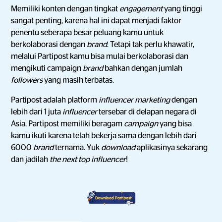
Memiliki konten dengan tingkat
engagement
yang tinggi
sangat penting, karena hal ini dapat menjadi faktor
penentu seberapa besar peluang kamu untuk
berkolaborasi dengan
brand
. Tetapi tak perlu khawatir,
melalui Partipost kamu bisa mulai berkolaborasi dan
mengikuti campaign
brand
bahkan dengan jumlah
followers
yang masih terbatas.
Partipost adalah platform
influencer marketing
dengan
lebih dari 1 juta
influencer
tersebar di delapan negara di
Asia. Partipost memiliki beragam
campaign
yang bisa
kamu ikuti karena telah bekerja sama dengan lebih dari
6000
brand
ternama. Yuk
download
aplikasinya sekarang
dan jadilah
the next top influencer
!