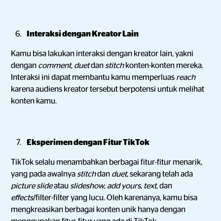
Interaksi dengan Kreator Lain
Kamu bisa lakukan interaksi dengan kreator lain, yakni
dengan
comment
,
duet
dan
stitch
konten-konten mereka.
Interaksi ini dapat membantu kamu memperluas
reach
karena audiens kreator tersebut berpotensi untuk melihat
konten kamu.
Eksperimen dengan Fitur TikTok
TikTok selalu menambahkan berbagai fitur-fitur menarik,
yang pada awalnya
stitch
dan
duet
, sekarang telah ada
picture slide
atau
slideshow
,
add yours
,
text
, dan
effects
/filter-filter yang lucu. Oleh karenanya, kamu bisa
mengkreasikan berbagai konten unik hanya dengan