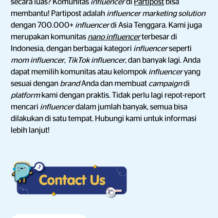
secara luas? Komunitas
influencer
di
Partipost
bisa
membantu! Partipost adalah
influencer marketing solution
dengan 700.000+
influencer
di Asia Tenggara. Kami juga
merupakan komunitas
nano influencer
terbesar di
Indonesia, dengan berbagai kategori
influencer
seperti
mom influencer
,
TikTok influencer
, dan banyak lagi. Anda
dapat memilih komunitas atau kelompok
influencer
yang
sesuai dengan
brand
Anda dan membuat
campaign
di
platform
kami dengan praktis. Tidak perlu lagi repot-report
mencari
influencer
dalam jumlah banyak, semua bisa
dilakukan di satu tempat. Hubungi kami untuk informasi
lebih lanjut!