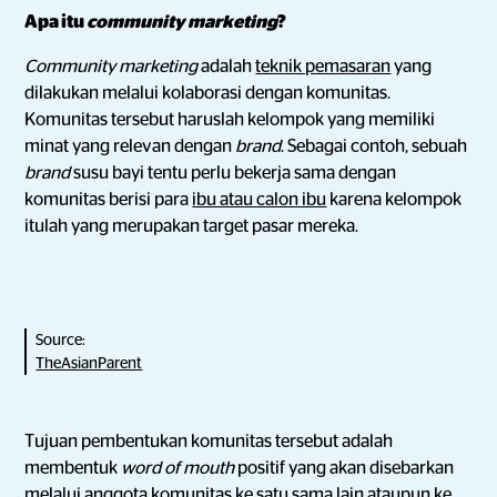
Apa itu
community marketing
?
Community marketing
adalah
teknik pemasaran
yang
dilakukan melalui kolaborasi dengan komunitas.
Komunitas tersebut haruslah kelompok yang memiliki
minat yang relevan dengan
brand
. Sebagai contoh, sebuah
brand
susu bayi tentu perlu bekerja sama dengan
komunitas berisi para
ibu atau calon ibu
karena kelompok
itulah yang merupakan target pasar mereka.
Source:
TheAsianParent
Tujuan pembentukan komunitas tersebut adalah
membentuk
word of mouth
positif yang akan disebarkan
melalui anggota komunitas ke satu sama lain ataupun ke