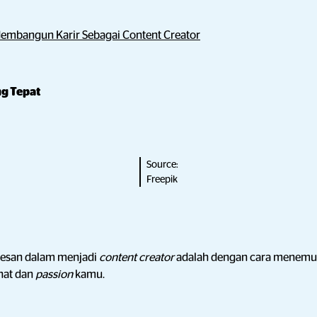
embangun Karir Sebagai Content Creator
g Tepat
Source:
Freepik
ksesan dalam menjadi
content creator
adalah dengan cara menem
nat dan
passion
kamu.