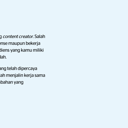
ng
content creator
. Salah
Sense maupun bekerja
iens yang kamu miliki
dah.
ng telah dipercaya
dah menjalin kerja sama
mbahan yang