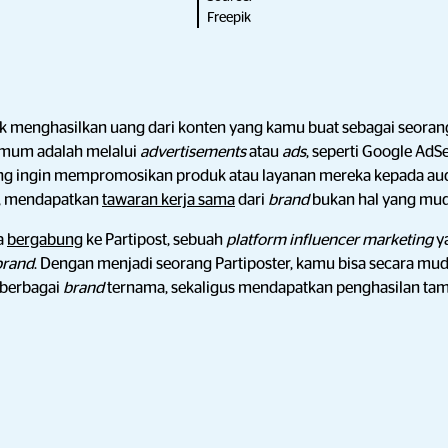
Freepik
uk menghasilkan uang dari konten yang kamu buat sebagai seora
 umum adalah melalui
advertisements
atau
ads
, seperti Google Ad
ng ingin mempromosikan produk atau layanan mereka kepada aud
n, mendapatkan
tawaran kerja sama
dari
brand
bukan hal yang mu
sa
bergabung
ke Partipost, sebuah
platform influencer marketing
ya
brand
. Dengan menjadi seorang Partiposter, kamu bisa secara mu
 berbagai
brand
ternama, sekaligus mendapatkan penghasilan ta