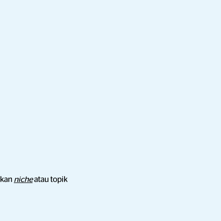
ukan
niche
atau topik