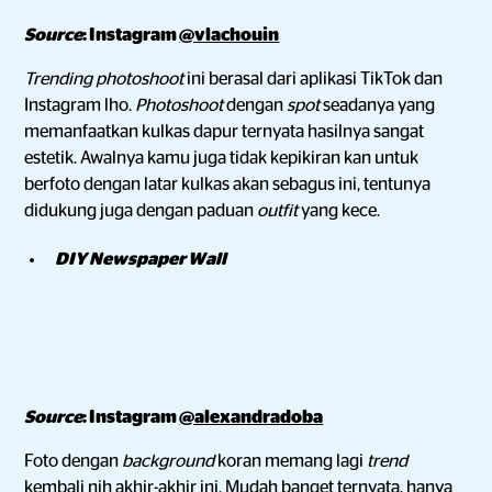
Source
: Instagram
@vlachouin
Trending
photoshoot
ini berasal dari aplikasi TikTok dan
Instagram lho.
Photoshoot
dengan
spot
seadanya yang
memanfaatkan kulkas dapur ternyata hasilnya sangat
estetik. Awalnya kamu juga tidak kepikiran kan untuk
berfoto dengan latar kulkas akan sebagus ini, tentunya
didukung juga dengan paduan
outfit
yang kece.
DIY Newspaper Wall
Source
: Instagram
@alexandradoba
Foto dengan
background
koran memang lagi
trend
kembali nih akhir-akhir ini. Mudah banget ternyata, hanya