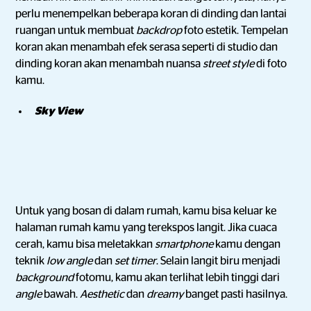
perlu menempelkan beberapa koran di dinding dan lantai
ruangan untuk membuat
backdrop
foto estetik. Tempelan
koran akan menambah efek serasa seperti di studio dan
dinding koran akan menambah nuansa
street style
di foto
kamu.
Sky View
Untuk yang bosan di dalam rumah, kamu bisa keluar ke
halaman rumah kamu yang terekspos langit. Jika cuaca
cerah, kamu bisa meletakkan
smartphone
kamu dengan
teknik
low angle
dan
set timer
. Selain langit biru menjadi
background
fotomu, kamu akan terlihat lebih tinggi dari
angle
bawah.
Aesthetic
dan
dreamy
banget pasti hasilnya.