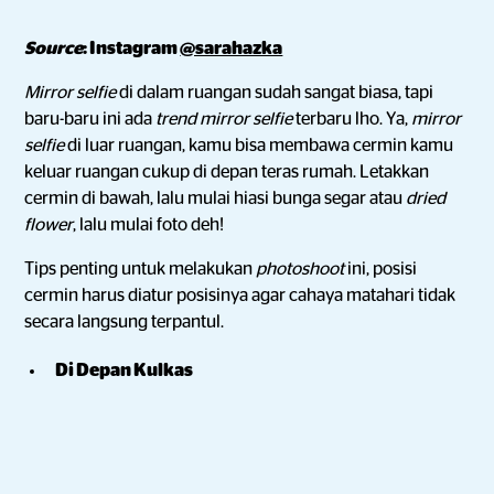
Source
: Instagram
@sarahazka
Mirror selfie
di dalam ruangan sudah sangat biasa, tapi
baru-baru ini ada
trend
mirror selfie
terbaru lho. Ya,
mirror
selfie
di luar ruangan, kamu bisa membawa cermin kamu
keluar ruangan cukup di depan teras rumah. Letakkan
cermin di bawah, lalu mulai hiasi bunga segar atau
dried
flower
, lalu mulai foto deh!
Tips penting untuk melakukan
photoshoot
ini, posisi
cermin harus diatur posisinya agar cahaya matahari tidak
secara langsung terpantul.
Di Depan Kulkas