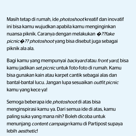
Masih tetap di rumah, ide
photoshoot
kreatif dan inovatif
ini bisa kamu wujudkan apabila kamu menginginkan
nuansa piknik. Caranya dengan melakukan
�??fake
picnic�??
photoshoot
yang bisa disebut juga sebagai
piknik ala ala.
Bagi kamu yang mempunyai
backyard
atau
front yard
, bisa
kamu jadikan
set picnic
untuk foto-foto di rumah. Kamu
bisa gunakan kain atau karpet cantik sebagai alas dan
bantal-bantal lucu. Jangan lupa sesuaikan
outfit picnic
kamu yang kece ya!
Semoga beberapa ide
photoshoot
di atas bisa
menginspirasi kamu ya. Dari semua ide di atas, kamu
paling suka yang mana nih? Boleh dicoba untuk
menunjang
content
campaign
kamu di Partipost supaya
lebih
aesthetic
!