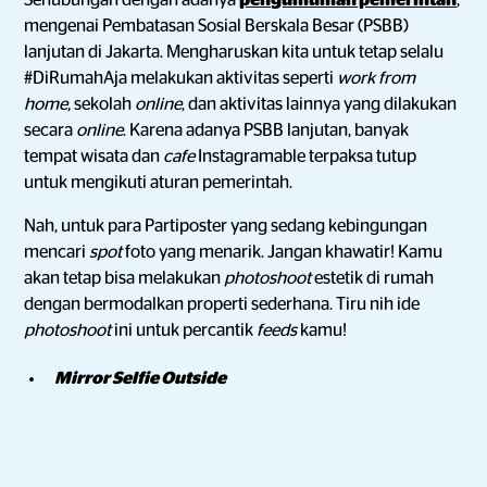
Sehubungan dengan adanya
pengumuman pemerintah
,
mengenai Pembatasan Sosial Berskala Besar (PSBB)
lanjutan di Jakarta. Mengharuskan kita untuk tetap selalu
#DiRumahAja melakukan aktivitas seperti
work from
home,
sekolah
online
, dan aktivitas lainnya yang dilakukan
secara
online
. Karena adanya PSBB lanjutan, banyak
tempat wisata dan
cafe
Instagramable terpaksa tutup
untuk mengikuti aturan pemerintah.
Nah, untuk para Partiposter yang sedang kebingungan
mencari
spot
foto yang menarik. Jangan khawatir! Kamu
akan tetap bisa melakukan
photoshoot
estetik di rumah
dengan bermodalkan properti sederhana. Tiru nih ide
photoshoot
ini untuk percantik
feeds
kamu!
Mirror Selfie Outside