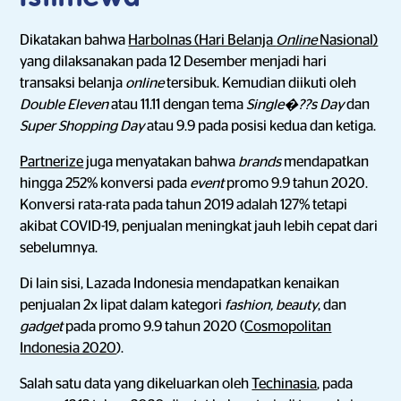
Dikatakan bahwa
Harbolnas (Hari Belanja
Online
Nasional)
yang dilaksanakan pada 12 Desember menjadi hari
transaksi belanja
online
tersibuk. Kemudian diikuti oleh
Double Eleven
atau 11.11 dengan tema
Single�??s Day
dan
Super Shopping Day
atau 9.9 pada posisi kedua dan ketiga.
Partnerize
juga menyatakan bahwa
brands
mendapatkan
hingga 252% konversi pada
event
promo 9.9 tahun 2020.
Konversi rata-rata pada tahun 2019 adalah 127% tetapi
akibat COVID-19, penjualan meningkat jauh lebih cepat dari
sebelumnya.
Di lain sisi, Lazada Indonesia mendapatkan kenaikan
penjualan 2x lipat dalam kategori
fashion, beauty
, dan
gadget
pada promo 9.9 tahun 2020 (
Cosmopolitan
Indonesia 2020
).
Salah satu data yang dikeluarkan oleh
Techinasia
, pada