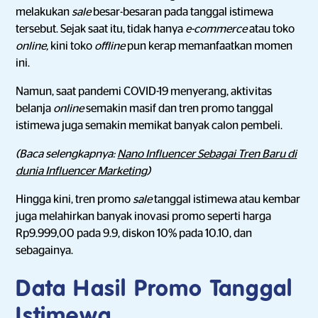
melakukan
sale
besar-besaran pada tanggal istimewa
tersebut. Sejak saat itu, tidak hanya
e-commerce
atau toko
online,
kini toko
offline
pun kerap memanfaatkan momen
ini.
Namun, saat pandemi COVID-19 menyerang, aktivitas
belanja
online
semakin masif dan tren promo tanggal
istimewa juga semakin memikat banyak calon pembeli.
(Baca selengkapnya:
Nano Influencer Sebagai Tren Baru di
dunia Influencer Marketing
)
Hingga kini, tren promo
sale
tanggal istimewa atau kembar
juga melahirkan banyak inovasi promo seperti harga
Rp9.999,00 pada 9.9, diskon 10% pada 10.10, dan
sebagainya.
Data Hasil Promo Tanggal
Istimewa