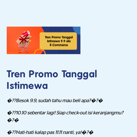
Tren Promo Tanggal
Istimewa
�??Besok 9.9, sudah tahu mau beli apa?�?�
�??10.10 sebentar lagi! Siap check-out isi keranjangmu?
�?�
�??Hati-hati kalap pas 11.11 nanti, ya!�?�