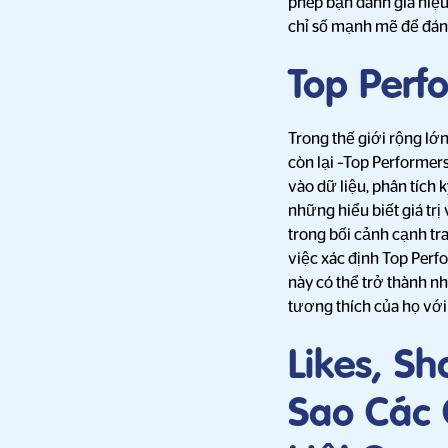
phép bạn đánh giá hiệu 
chỉ số mạnh mẽ để đánh
Top Perf
Trong thế giới rộng lớn
còn lại –Top Performers
vào dữ liệu, phân tích 
những hiểu biết giá trị
trong bối cảnh cạnh tra
việc xác định Top Perf
này có thể trở thành n
tương thích của họ với
Likes, S
Sao Các 