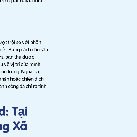
ương lai. Đây là một
ượt trội so với phần
biệt. Bằng cách đào sâu
ers, bạn thu được
u về vị trí của mình
uan trọng. Ngoài ra,
 nhân hoặc chiến dịch
nh công đã chỉ ra tính
: Tại
ng Xã