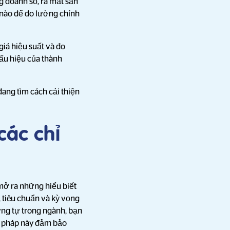
g doanh số, ra mắt sản
 nào để đo lường chính
giá hiệu suất và đo
dấu hiệu của thành
ang tìm cách cải thiện
các chỉ
 mở ra những hiểu biết
, tiêu chuẩn và kỳ vọng
ơng tự trong ngành, bạn
ng pháp này đảm bảo