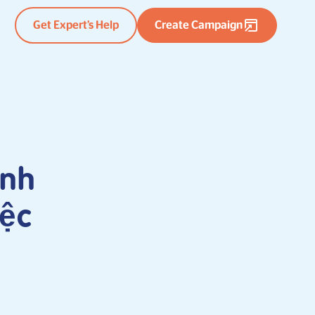
Get Expert’s Help
Create Campaign
ành
iệc