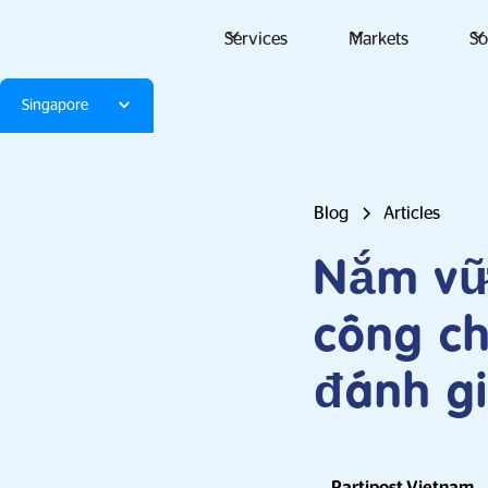
Services
Markets
So
Singapore
Blog
Articles
Nắm vữ
công ch
đánh gi