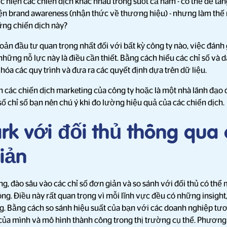
 hiện các chiến dịch khác nhau trong suốt cả năm - có thể để tăn
ện brand awareness (nhận thức về thương hiệu) - nhưng làm thế
ững chiến dịch này?
ản đầu tư quan trọng nhất đối với bất kỳ công ty nào, việc đánh 
hững nỗ lực này là điều cần thiết. Bằng cách hiểu các chỉ số và 
 hóa các quy trình và đưa ra các quyết định dựa trên dữ liệu.
 các chiến dịch marketing của công ty hoặc là một nhà lãnh đạo đ
số chỉ số bạn nên chú ý khi đo lường hiệu quả của các chiến dịch.
k với đối thủ thông qua 
iản
g, đào sâu vào các chỉ số đơn giản và so sánh với đối thủ có thể
ng. Điều này rất quan trọng vì mỗi lĩnh vực đều có những insight
ng. Bằng cách so sánh hiệu suất của bạn với các doanh nghiệp tư
í của mình và mô hình thành công trong thị trường cụ thể. Phươ