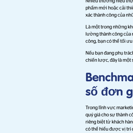
Nhiều thương hiệu thực
phẩm mới hoặc cải thi
xác thành công của nh
Là một trong những kho
lường thành công của n
công, bạn có thể tối ưu
Nếu bạn đang phụ trách
chiến lược, đây là một 
Benchmar
số đơn g
Trong lĩnh vực marketin
quý giá cho sự thành cô
riêng biệt từ khách hà
có thể hiểu được vị tr