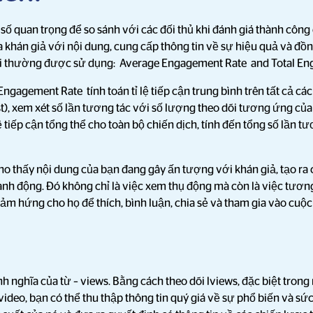
số quan trọng để so sánh với các đối thủ khi đánh giá thành công 
a khán giả với nội dung, cung cấp thông tin về sự hiệu quả và đồ
ại thường được sử dụng: Average Engagement Rate and Total E
Engagement Rate tính toán tỉ lệ tiếp cận trung bình trên tất cả các
st), xem xét số lần tương tác với số lượng theo dõi tương ứng của 
tiếp cận tổng thể cho toàn bộ chiến dịch, tính đến tổng số lần tư
o thấy nội dung của bạn đang gây ấn tượng với khán giả, tạo ra 
ành động. Đó không chỉ là việc xem thụ động mà còn là việc tương
ảm hứng cho họ để thích, bình luận, chia sẻ và tham gia vào cuộc
h nghĩa của từ – views. Bằng cách theo dõi lviews, đặc biệt tron
ideo, bạn có thể thu thập thông tin quý giá về sự phổ biến và sức