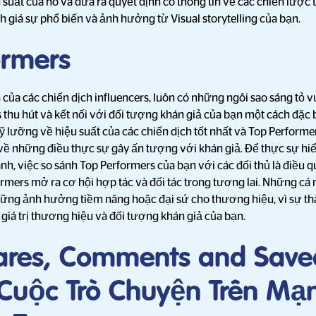
suất của nó và đưa ra quyết định có thông tin về các chiến lược t
 giá sự phổ biến và ảnh hưởng từ Visual storytelling của bạn.
ormers
 của các chiến dịch influencers, luôn có những ngôi sao sáng tỏ v
 thu hút và kết nối với đối tượng khán giả của bạn một cách đặc 
kỹ lưỡng về hiệu suất của các chiến dịch tốt nhất và Top Perform
 về những điều thực sự gây ấn tượng với khán giả. Để thực sự hiể
nh, việc so sánh Top Performers của bạn với các đối thủ là điều q
ormers mở ra cơ hội hợp tác và đối tác trong tương lai. Những cá
hững ảnh hưởng tiềm năng hoặc đại sứ cho thương hiệu, vì sự thà
 giá trị thương hiệu và đối tượng khán giả của bạn.
hares, Comments and Saved
Cuộc Trò Chuyện Trên Mạ