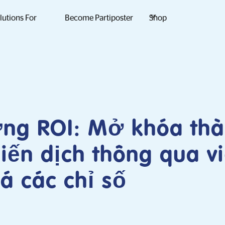
lutions For
Become Partiposter
Shop
ng ROI: Mở khóa th
iến dịch thông qua v
á các chỉ số