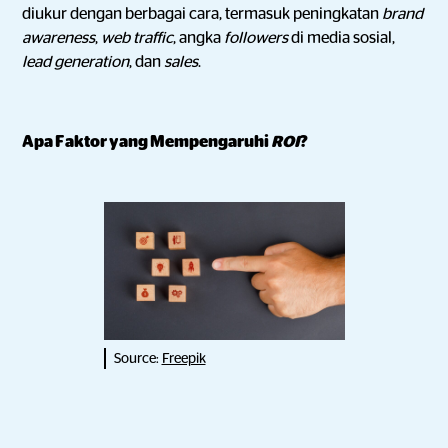
diukur dengan berbagai cara, termasuk peningkatan
brand
awareness
,
web traffic
, angka
followers
di media sosial,
lead generation
, dan
sales
.
Apa Faktor yang Mempengaruhi
ROI
?
Source:
Freepik