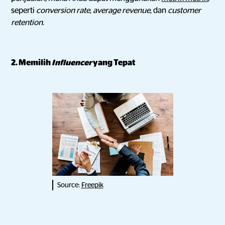
seperti
conversion rate
,
average revenue
, dan
customer
retention
.
2. Memilih
Influencer
yang Tepat
Source:
Freepik