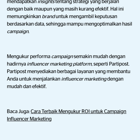
mendapatkan
insights
tentang strategi yang berjalan
dengan baik maupun yang masih kurang efektif. Hal ini
memungkinkan
brand
untuk mengambil keputusan
berdasarkan data, sehingga mampu mengoptimalkan hasil
campaign
.
Mengukur performa
campaign
semakin mudah dengan
hadirnya
influencer marketing platform
, seperti Partipost.
Partipost menyediakan berbagai layanan yang membantu
Anda untuk menjalankan
influencer marketing
dengan
mudah dan efektif.
Baca Juga:
Cara Terbaik Mengukur ROI untuk Campaign
Influencer Marketing