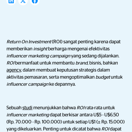
Return On Investment
(ROI) sangat penting karena dapat
memberikan
insight
berharga mengenai efektivitas
influencer marketing campaign
yang sedang dijalankan.
ROI
bermanfaat untuk membantu
brand
, bisnis, bahkan
agency
, dalam membuat keputusan strategis dalam
aktivitas pemasaran, serta mengoptimalkan
budget
untuk
influencer campaign
ke depannya.
Sebuah
studi
menunjukkan bahwa
ROI
rata-rata untuk
influencer marketing
dapat berkisar antara U$5 - U$6.50
(Rp. 70.000 - Rp. 100.000) untuk setiap U$1 (± Rp. 15.000)
yang dikeluarkan. Penting untuk dicatat bahwa
ROI
dapat