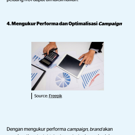
4. Mengukur Performa dan Optimalisasi
Campaign
Source:
Freepik
Dengan mengukur performa
campaign
,
brand
akan