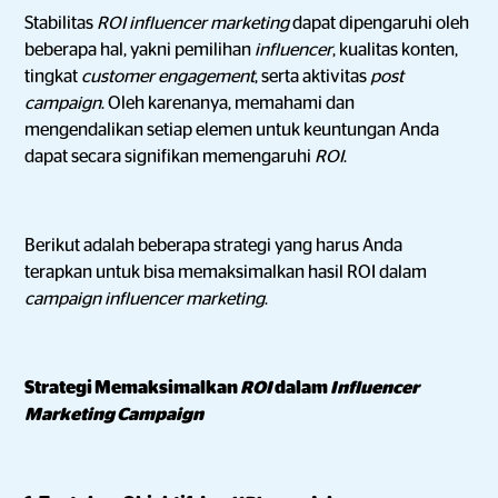
Stabilitas
ROI
influencer marketing
dapat dipengaruhi oleh
beberapa hal, yakni pemilihan
influencer
, kualitas konten,
tingkat
customer engagement
, serta aktivitas
post
campaign
. Oleh karenanya, memahami dan
mengendalikan setiap elemen untuk keuntungan Anda
dapat secara signifikan memengaruhi
ROI
.
Berikut adalah beberapa strategi yang harus Anda
terapkan untuk bisa memaksimalkan hasil ROI dalam
campaign influencer marketing
.
Strategi Memaksimalkan
ROI
dalam
Influencer
Marketing Campaign