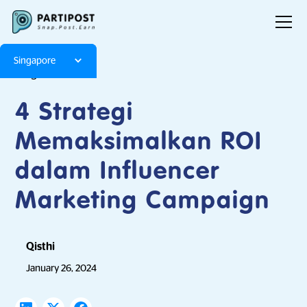
Singapore
Blog
Articles
4 Strategi
Memaksimalkan ROI
dalam Influencer
Marketing Campaign
Qisthi
January 26, 2024