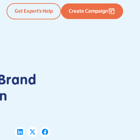
Get Expert’s Help
Create Campaign
 Brand
an