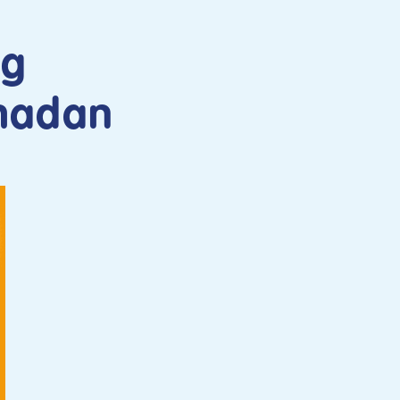
ng
amadan