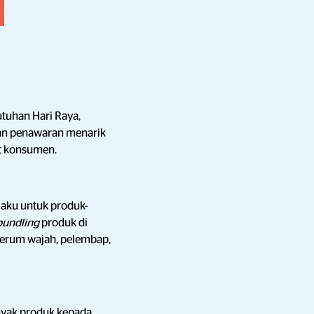
tuhan Hari Raya,
kan penawaran menarik
at konsumen.
laku untuk produk-
bundling
produk di
serum wajah, pelembap,
nyak produk kepada