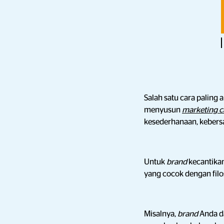
Salah satu cara palin
menyusun
marketing 
kesederhanaan, kebers
Untuk
brand
kecantika
yang cocok dengan fil
Misalnya,
brand
Anda d