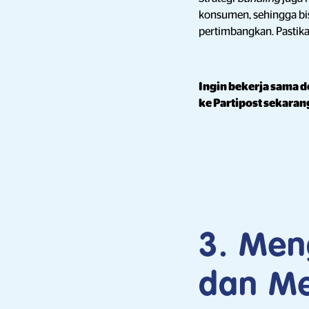
konsumen, sehingga b
pertimbangkan. Pastik
Ingin bekerja sama 
ke Partipost sekaran
3. Men
dan Me