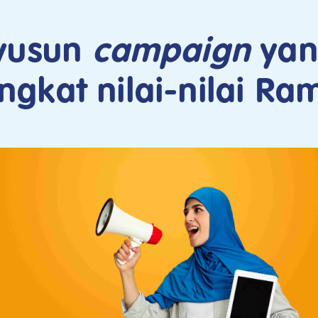
yusun
campaign
ya
gkat nilai-nilai R