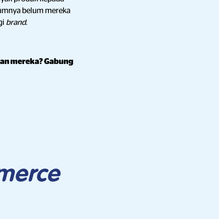
lumnya belum mereka
gi
brand
.
nan mereka? Gabung
merce