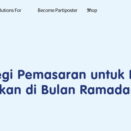
lutions For
Become Partiposter
Shop
egi Pemasaran untuk
ikan di Bulan Ramad