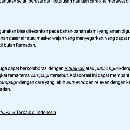
tikan sejati berasal dari ketulusan hati dan cara kita merawat d
gunakan bisa ditekankan pada bahan-bahan alami yang aman digu
han dasar air atau masker wajah yang menyegarkan, yang dapat m
 di bulan Ramadan.
juga dapat berkolaborasi dengan
influencer
atau
public figure
den
gkat tema-tema
campaign
tersebut. Kolaborasi ini dapat memban
campaign
dengan cara yang lebih
authentic
dan relevan dengan ke
adan.
fluencer
Terbaik di Indonesia