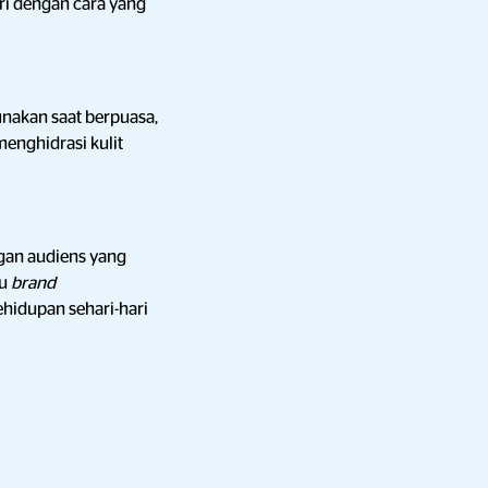
iri dengan cara yang
nakan saat berpuasa,
enghidrasi kulit
gan audiens yang
tu
brand
hidupan sehari-hari