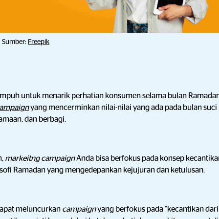
Sumber:
Freepik
g ampuh untuk menarik perhatian konsumen selama bulan Ramada
campaign
yang mencerminkan nilai-nilai yang ada pada bulan suci i
amaan, dan berbagi.
n,
markeitng campaign
Anda bisa berfokus pada konsep kecantika
osofi Ramadan yang mengedepankan kejujuran dan ketulusan.
apat meluncurkan
campaign
yang berfokus pada "kecantikan dar