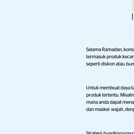
Selama Ramadan, konsu
termasuk produk kecan
seperti diskon atau
bun
Untuk membuat daya ta
produk tertentu. Misal
mana anda dapat menaw
dan masker wajah, denga
Strategi
bundling
juga 