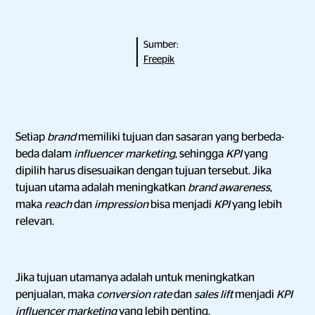
Sumber:
Freepik
Setiap
brand
memiliki tujuan dan sasaran yang berbeda-
beda dalam
influencer marketing
, sehingga
KPI
yang
dipilih harus disesuaikan dengan tujuan tersebut. Jika
tujuan utama adalah meningkatkan
brand awareness
,
maka
reach
dan
impression
bisa menjadi
KPI
yang lebih
relevan.
Jika tujuan utamanya adalah untuk meningkatkan
penjualan, maka
conversion rate
dan
sales lift
menjadi
KPI
influencer marketing
yang lebih penting.