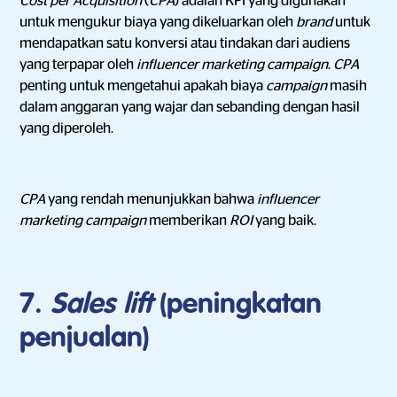
Cost per Acquisition
(
CPA
) adalah KPI yang digunakan
untuk mengukur biaya yang dikeluarkan oleh
brand
untuk
mendapatkan satu konversi atau tindakan dari audiens
yang terpapar oleh
influencer marketing campaign
.
CPA
penting untuk mengetahui apakah biaya
campaign
masih
dalam anggaran yang wajar dan sebanding dengan hasil
yang diperoleh.
CPA
yang rendah menunjukkan bahwa
influencer
marketing campaign
memberikan
ROI
yang baik.
7.
Sales lift
(peningkatan
penjualan)