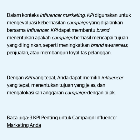
Dalam konteks
influencer marketing
,
KPI
digunakan untuk
mengevaluasi keberhasilan
campaign
yang dijalankan
bersama
influencer
.
KPI
dapat membantu
brand
menentukan apakah
campaign
berhasil mencapai tujuan
yang diinginkan, seperti meningkatkan
brand awareness
,
penjualan, atau membangun loyalitas pelanggan.
Dengan
KPI
yang tepat, Anda dapat memilih
influencer
yang tepat, menentukan tujuan yang jelas, dan
mengalokasikan anggaran
campaign
dengan bijak.
Baca juga:
3 KPI Penting untuk Campaign Influencer
Marketing Anda