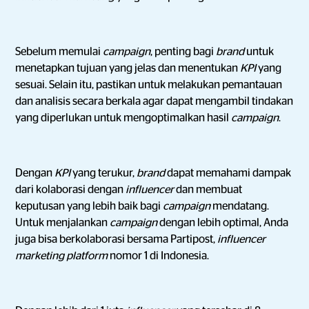
Sebelum memulai
campaign
, penting bagi
brand
untuk
menetapkan tujuan yang jelas dan menentukan
KPI
yang
sesuai. Selain itu, pastikan untuk melakukan pemantauan
dan analisis secara berkala agar dapat mengambil tindakan
yang diperlukan untuk mengoptimalkan hasil
campaign
.
Dengan
KPI
yang terukur,
brand
dapat memahami dampak
dari kolaborasi dengan
influencer
dan membuat
keputusan yang lebih baik bagi
campaign
mendatang.
Untuk menjalankan
campaign
dengan lebih optimal, Anda
juga bisa berkolaborasi bersama Partipost,
influencer
marketing platform
nomor 1 di Indonesia.