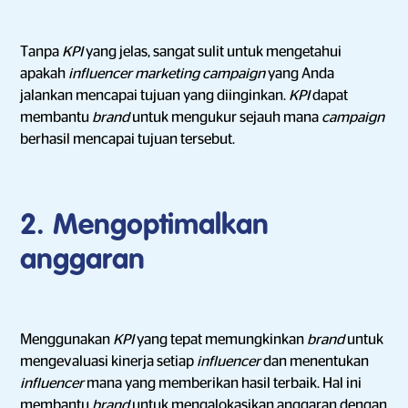
Tanpa
KPI
yang jelas, sangat sulit untuk mengetahui
apakah
influencer marketing campaign
yang Anda
jalankan mencapai tujuan yang diinginkan.
KPI
dapat
membantu
brand
untuk mengukur sejauh mana
campaign
berhasil mencapai tujuan tersebut.
2. Mengoptimalkan
anggaran
Menggunakan
KPI
yang tepat memungkinkan
brand
untuk
mengevaluasi kinerja setiap
influencer
dan menentukan
influencer
mana yang memberikan hasil terbaik. Hal ini
membantu
brand
untuk mengalokasikan anggaran dengan