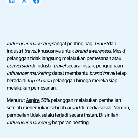
Influencer marketing
sangat penting bagi
brand
dari
industri
travel
, khususnya untuk
brand awareness
. Meski
pelanggan tidak langsung melakukan pemesanan atau
conversion
di industri
travel
secara instan, penggunaan
influencer marketing
dapat membantu
brand travel
tetap
berada di
top of mind
pelanggan hingga mereka siap
melakukan pemesanan.
Menurut
Aspire
, 55% pelanggan melakukan pembelian
setelah menemukan sebuah
brand
di media sosial. Namun,
pembelian tidak selalu terjadi secara instan. Di sinilah
influencer marketing
berperan penting.