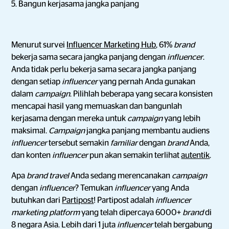
5. Bangun kerjasama jangka panjang
Menurut survei
Influencer Marketing Hub
, 61%
brand
bekerja sama secara jangka panjang dengan
influencer
.
Anda tidak perlu bekerja sama secara jangka panjang
dengan setiap
influencer
yang pernah Anda gunakan
dalam
campaign
. Pilihlah beberapa yang secara konsisten
mencapai hasil yang memuaskan dan bangunlah
kerjasama dengan mereka untuk
campaign
yang lebih
maksimal.
Campaign
jangka panjang membantu audiens
influencer
tersebut semakin
familiar
dengan
brand
Anda,
dan konten
influencer
pun akan semakin terlihat
autentik
.
Apa
brand travel
Anda sedang merencanakan
campaign
dengan
influencer
? Temukan
influencer
yang Anda
butuhkan dari
Partipost
! Partipost adalah
influencer
marketing platform
yang telah dipercaya 6000+
brand
di
8 negara Asia. Lebih dari 1 juta
influencer
telah bergabung