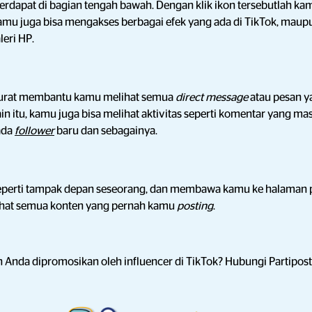
terdapat di bagian tengah bawah. Dengan klik ikon tersebutlah ka
mu juga bisa mengakses berbagai efek yang ada di TikTok, mau
leri HP.
surat membantu kamu melihat semua
direct message
atau pesan y
ain itu, kamu juga bisa melihat aktivitas seperti komentar yang m
 ada
follower
baru dan sebagainya.
seperti tampak depan seseorang, dan membawa kamu ke halaman pr
ihat semua konten yang pernah kamu
posting
.
an Anda dipromosikan oleh influencer di TikTok? Hubungi Partipost