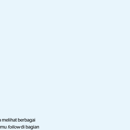
 melihat berbagai
kamu
follow
di bagian