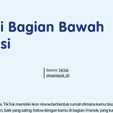
di Bagian Bawah
si
Source:
TikTok
(@partipost_id)
si, TikTok memiliki ikon
Home
berbentuk rumah dimana kamu bisa
n, baik yang saling
follow
dengan kamu di bagian
Friends
, yang 