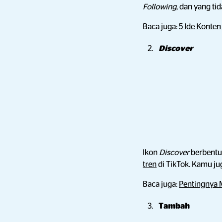
Following
, dan yang t
Baca juga:
5 Ide Konten
Discover
Ikon
Discover
berbentuk
tren
di TikTok. Kamu j
Baca juga:
Pentingnya M
Tambah