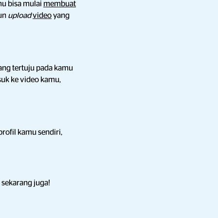
mu bisa mulai
membuat
pun
upload
video
yang
ang tertuju pada kamu
asuk ke video kamu,
ofil kamu sendiri,
 sekarang juga!