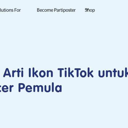
lutions For
Become Partiposter
Shop
Arti Ikon TikTok untu
cer Pemula