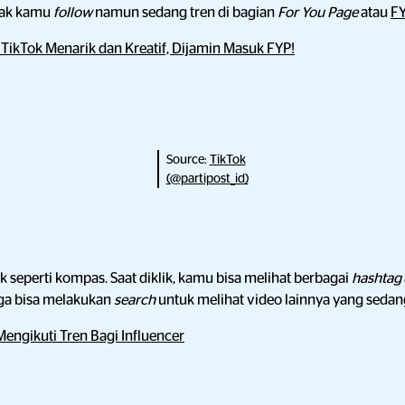
idak kamu
follow
namun sedang tren di bagian
For You Page
atau
F
 TikTok Menarik dan Kreatif, Dijamin Masuk FYP!
Source:
TikTok
(@partipost_id)
 seperti kompas. Saat diklik, kamu bisa melihat berbagai
hashtag
uga bisa melakukan
search
untuk melihat video lainnya yang sedang
engikuti Tren Bagi Influencer