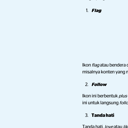
Flag
Ikon
flag
atau bendera 
misalnya konten yang m
Follow
Ikon ini berbentuk
plus
ini untuk langsung
fol
Tanda hati
Tanda hati,
love
atau
li