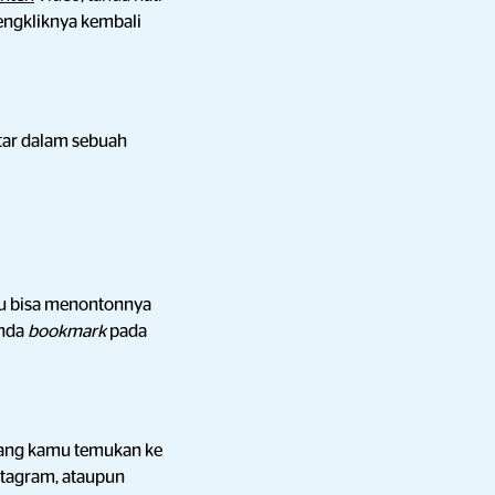
engkliknya kembali
tar dalam sebuah
mu bisa menontonnya
anda
bookmark
pada
ang kamu temukan ke
nstagram, ataupun