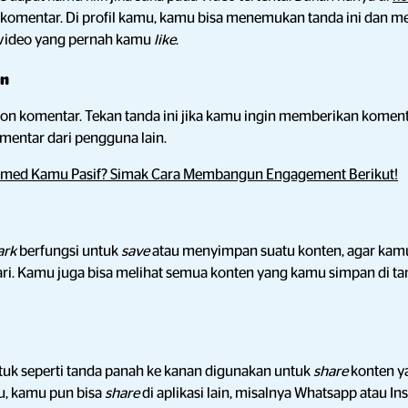
n komentar. Di profil kamu, kamu bisa menemukan tanda ini dan m
a video yang pernah kamu
like
.
an
kon komentar. Tekan tanda ini jika kamu ingin memberikan komen
omentar dari pengguna lain.
smed Kamu Pasif? Simak Cara Membangun Engagement Berikut!
ark
berfungsi untuk
save
atau menyimpan suatu konten, agar ka
ari. Kamu juga bisa melihat semua konten yang kamu simpan di t
tuk seperti tanda panah ke kanan digunakan untuk
share
konten y
tu, kamu pun bisa
share
di aplikasi lain, misalnya Whatsapp atau I