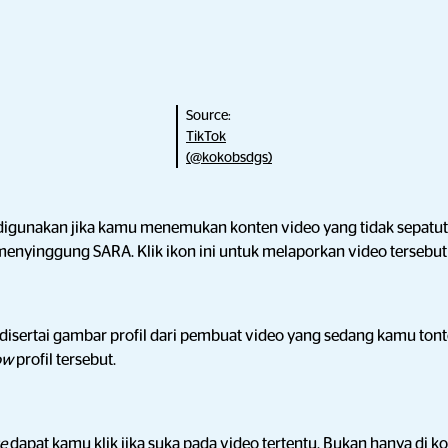
Source:
TikTok
(@kokobsdgs)
digunakan jika kamu menemukan konten video yang tidak sepatutn
enyinggung SARA. Klik ikon ini untuk melaporkan video tersebut 
disertai gambar profil dari pembuat video yang sedang kamu tont
low
profil tersebut.
ke
dapat kamu klik jika suka pada video tertentu. Bukan hanya di
ko