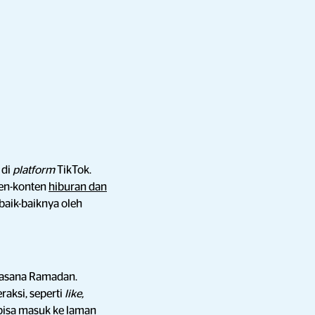
 di
platform
TikTok.
ten-konten
hiburan dan
aik-baiknya oleh
uasana Ramadan.
raksi, seperti
like,
bisa masuk ke laman