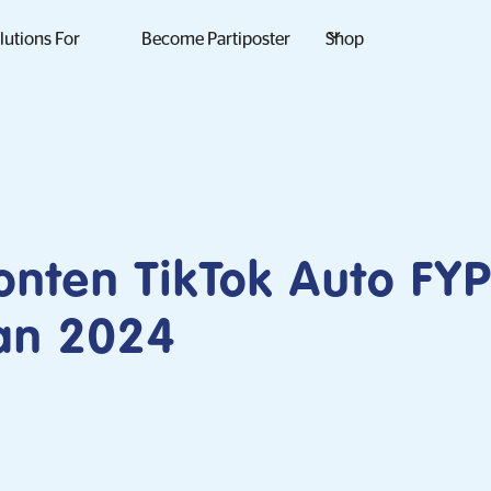
lutions For
Become Partiposter
Shop
onten TikTok Auto FY
an 2024