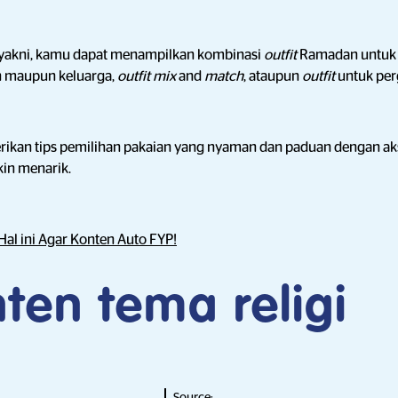
 yakni, kamu dapat menampilkan kombinasi
outfit
Ramadan untuk 
 maupun keluarga,
outfit mix
and
match
, ataupun
outfit
untuk per
ikan tips pemilihan pakaian yang nyaman dan paduan dengan ak
in menarik.
Hal ini Agar Konten Auto FYP!
ten tema religi
Source: