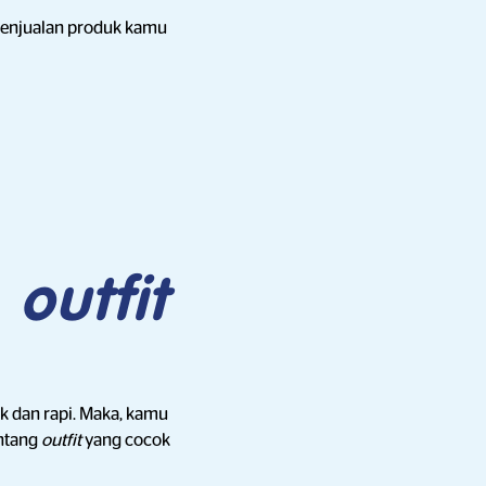
 penjualan produk kamu
i
outfit
k dan rapi. Maka, kamu
entang
outfit
yang cocok