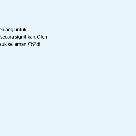
eluang untuk
t
secara signifikan. Oleh
asuk ke laman
FYP
di