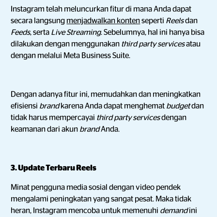
Instagram telah meluncurkan fitur di mana Anda dapat
secara langsung
menjadwalkan konten
seperti
Reels
dan
Feeds
, serta
Live Streaming
. Sebelumnya, hal ini hanya bisa
dilakukan dengan menggunakan
third party services
atau
dengan melalui Meta Business Suite.
Dengan adanya fitur ini, memudahkan dan meningkatkan
efisiensi
brand
karena Anda dapat menghemat
budget
dan
tidak harus mempercayai
third party services
dengan
keamanan dari akun
brand
Anda.
3. Update Terbaru Reels
Minat pengguna media sosial dengan video pendek
mengalami peningkatan yang sangat pesat. Maka tidak
heran, Instagram mencoba untuk memenuhi
demand
ini