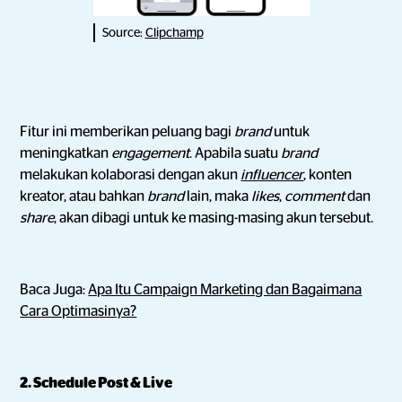
Source:
Clipchamp
Fitur ini memberikan peluang bagi
brand
untuk
meningkatkan
engagement
. Apabila suatu
brand
melakukan kolaborasi dengan akun
influencer
, konten
kreator, atau bahkan
brand
lain, maka
likes
,
comment
dan
share
, akan dibagi untuk ke masing-masing akun tersebut.
Baca Juga:
Apa Itu Campaign Marketing dan Bagaimana
Cara Optimasinya?
2. Schedule Post & Live