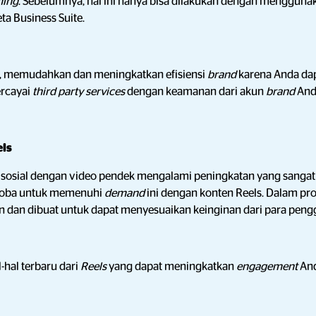
ming
. Sebelumnya, hal ini hanya bisa dilakukan dengan menggun
ta Business Suite.
ni, memudahkan dan meningkatkan efisiensi
brand
karena Anda d
ercayai
third party services
dengan keamanan dari akun
brand
And
els
sosial dengan video pendek mengalami peningkatan yang sangat 
coba untuk memenuhi
demand
ini dengan konten Reels. Dalam pr
dan dibuat untuk dapat menyesuaikan keinginan dari para peng
l-hal terbaru dari
Reels
yang dapat meningkatkan
engagement
An