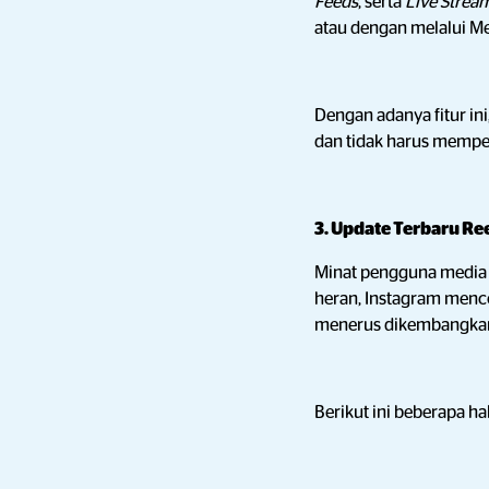
Feeds
, serta
Live Strea
atau dengan melalui Me
Dengan adanya fitur i
dan tidak harus memp
3. Update Terbaru Re
Minat pengguna media 
heran, Instagram men
menerus dikembangkan 
Berikut ini beberapa ha