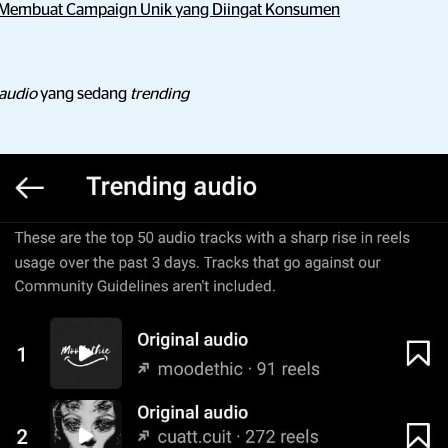
 Membuat Campaign Unik yang Diingat Konsumen
audio
yang sedang
trending