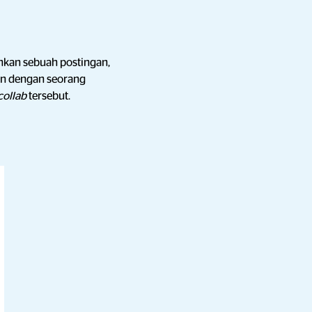
nkan sebuah postingan,
kan dengan seorang
collab
tersebut.