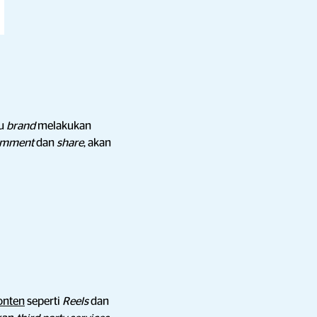
tu
brand
melakukan
omment
dan
share
, akan
onten
seperti
Reels
dan