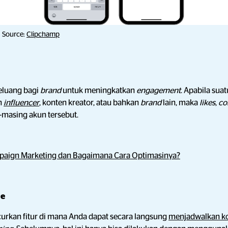
Source:
Clipchamp
eluang bagi
brand
untuk meningkatkan
engagement
. Apabila sua
n
influencer
, konten kreator, atau bahkan
brand
lain, maka
likes
,
c
-masing akun tersebut.
paign Marketing dan Bagaimana Cara Optimasinya?
ve
urkan fitur di mana Anda dapat secara langsung
menjadwalkan k