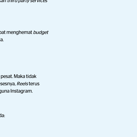
akan
third party services
apat menghemat
budget
a.
pesat. Maka tidak
osesnya,
Reels
terus
guna Instagram.
da: