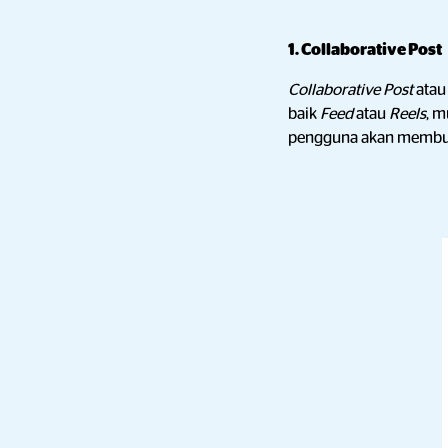
1. Collaborative Post
Collaborative Post
atau
baik
Feed
atau
Reels
, m
pengguna akan membua