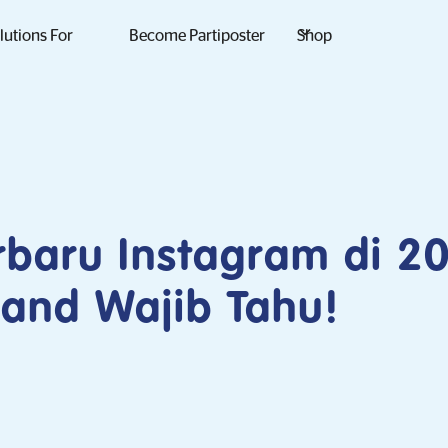
lutions For
Become Partiposter
Shop
erbaru Instagram di 2
and Wajib Tahu!