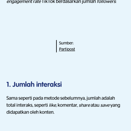
engagement rate
TikTok berdasarkan jumlah
followers
:
Sumber:
Partipost
1. Jumlah interaksi
Sama seperti pada metode sebelumnya, jumlah adalah
total interaks, seperti
like
, komentar,
share
atau
save
yang
didapatkan oleh konten.