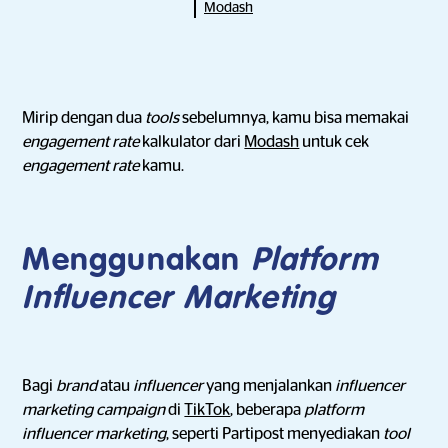
Modash
Mirip dengan dua
tools
sebelumnya, kamu bisa memakai
engagement rate
kalkulator dari
Modash
untuk cek
engagement rate
kamu.
Menggunakan
Platform
Influencer Marketing
Bagi
brand
atau
influencer
yang menjalankan
influencer
marketing campaign
di
TikTok
, beberapa
platform
influencer marketing
, seperti Partipost menyediakan
tool