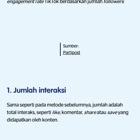
engagement rate
TikTok berdasarkan jumlah
followers
:
Sumber:
Partipost
1. Jumlah interaksi
Sama seperti pada metode sebelumnya, jumlah adalah
total interaks, seperti
like
, komentar,
share
atau
save
yang
didapatkan oleh konten.