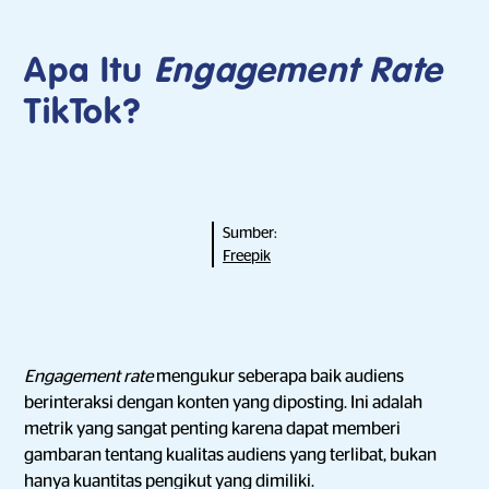
Apa Itu
Engagement Rate
TikTok?
Sumber:
Freepik
Engagement rate
mengukur seberapa baik audiens
berinteraksi dengan konten yang diposting. Ini adalah
metrik yang sangat penting karena dapat memberi
gambaran tentang kualitas audiens yang terlibat, bukan
hanya kuantitas pengikut yang dimiliki.