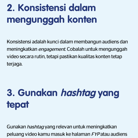
2. Konsistensi dalam
mengunggah konten
Konsistensi adalah kunci dalam membangun audiens dan
meningkatkan
engagement
. Cobalah untuk mengunggah
video secara rutin, tetapi pastikan kualitas konten tetap
terjaga.
3. Gunakan
hashtag
yang
tepat
Gunakan
hashtag
yang relevan untuk meningkatkan
peluang video kamu masuk ke halaman
FYP
atau audiens