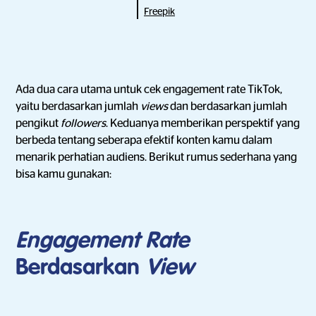
Freepik
Ada dua cara utama untuk cek engagement rate TikTok,
yaitu berdasarkan jumlah
views
dan berdasarkan jumlah
pengikut
followers
. Keduanya memberikan perspektif yang
berbeda tentang seberapa efektif konten kamu dalam
menarik perhatian audiens. Berikut rumus sederhana yang
bisa kamu gunakan:
Engagement Rate
Berdasarkan
View