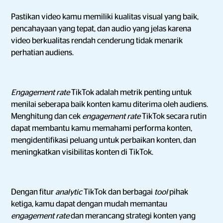
Pastikan video kamu memiliki kualitas visual yang baik,
pencahayaan yang tepat, dan audio yang jelas karena
video berkualitas rendah cenderung tidak menarik
perhatian audiens.
Engagement rate
TikTok adalah metrik penting untuk
menilai seberapa baik konten kamu diterima oleh audiens.
Menghitung dan cek
engagement rate
TikTok secara rutin
dapat membantu kamu memahami performa konten,
mengidentifikasi peluang untuk perbaikan konten, dan
meningkatkan visibilitas konten di TikTok.
Dengan fitur
analytic
TikTok dan berbagai
tool
pihak
ketiga, kamu dapat dengan mudah memantau
engagement rate
dan merancang strategi konten yang