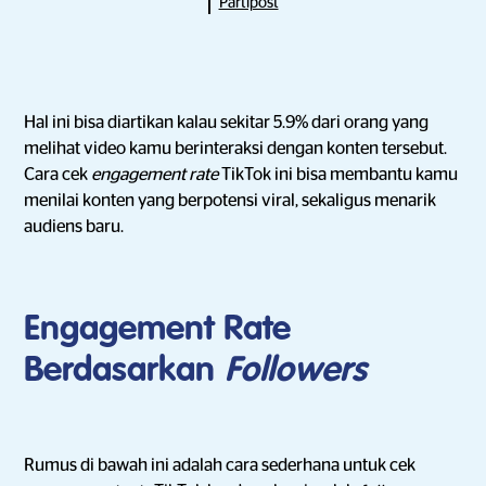
Partipost
Hal ini bisa diartikan kalau sekitar 5.9% dari orang yang
melihat video kamu berinteraksi dengan konten tersebut.
Cara cek
engagement rate
TikTok ini bisa membantu kamu
menilai konten yang berpotensi viral, sekaligus menarik
audiens baru.
Engagement Rate
Berdasarkan
Followers
Rumus di bawah ini adalah cara sederhana untuk cek