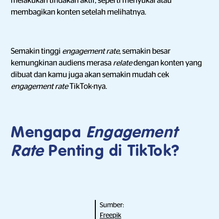
melakukan tindakan aktif, seperti menyukai atau
membagikan konten setelah melihatnya.
Semakin tinggi
engagement rate
, semakin besar
kemungkinan audiens merasa
relate
dengan konten yang
dibuat dan kamu juga akan semakin mudah cek
engagement rate
TikTok-nya.
Mengapa
Engagement
Rate
Penting di TikTok?
Sumber:
Freepik