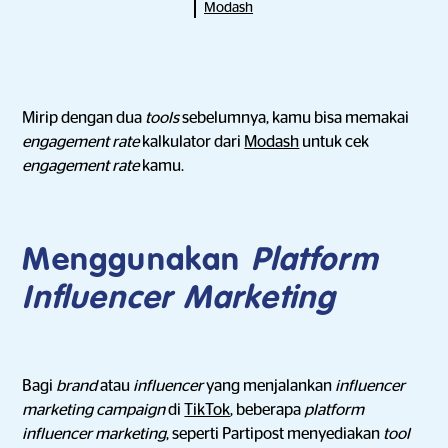
Modash
Mirip dengan dua
tools
sebelumnya, kamu bisa memakai
engagement rate
kalkulator dari
Modash
untuk cek
engagement rate
kamu.
Menggunakan
Platform
Influencer Marketing
Bagi
brand
atau
influencer
yang menjalankan
influencer
marketing campaign
di
TikTok
, beberapa
platform
influencer marketing
, seperti Partipost menyediakan
tool