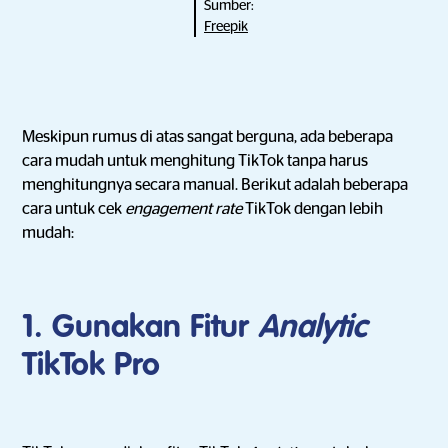
Sumber:
Freepik
Meskipun rumus di atas sangat berguna, ada beberapa
cara mudah untuk menghitung TikTok tanpa harus
menghitungnya secara manual. Berikut adalah beberapa
cara untuk cek
engagement rate
TikTok dengan lebih
mudah:
1. Gunakan Fitur
Analytic
TikTok Pro