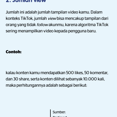
2. Jumlah view
Jumlah ini adalah jumlah tampilan video kamu. Dalam
konteks TikTok, jumlah
view
bisa mencakup tampilan dari
orang yang tidak
follow
akunmu, karena algoritma TikTok
sering menampilkan video kepada pengguna baru.
Contoh:
kalau konten kamu mendapatkan 500 likes, 50 komentar,
dan 30 share, serta konten dilihat sebanyak 10.000 kali,
maka perhitungannya adalah sebagai berikut:
Sumber: