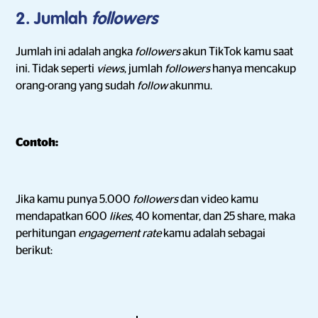
2. Jumlah
followers
Jumlah ini adalah angka
followers
akun TikTok kamu saat
ini. Tidak seperti
views
, jumlah
followers
hanya mencakup
orang-orang yang sudah
follow
akunmu.
Contoh:
Jika kamu punya 5.000
followers
dan video kamu
mendapatkan 600
likes
, 40 komentar, dan 25 share, maka
perhitungan
engagement rate
kamu adalah sebagai
berikut: