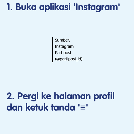
1. Buka aplikasi '
Instagram'
Sumber:
Instagram
Partipost
(
@partipost_id
)
2. Pergi ke
halaman profil
dan ketuk tanda '
≡'