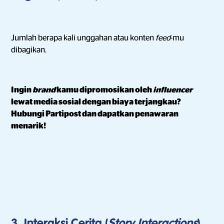
Jumlah berapa kali unggahan atau konten
feed
-mu
dibagikan.
Ingin
brand
kamu dipromosikan oleh
influencer
lewat media sosial dengan biaya terjangkau?
Hubungi Partipost dan dapatkan penawaran
menarik!