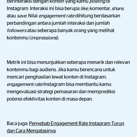
berinteraksi dengan konten yang kamu
posting
di
Instagram. Interaksi ini bisa berupa
like
, komentar,
share
,
atau
save
. Nilai
engagement rate
dihitung berdasarkan
perbandingan antara jumlah interaksi dan jumlah
followers
atau seberapa banyak orang yang melihat
kontenmu (
impressions
).
Metrik ini bisa menunjukkan seberapa menarik dan relevan
kontenmu bagi audiens. Jika kamu berencana untuk
mencari penghasilan lewat konten di Instagram,
engagement rate
Instagram bisa membantu kamu
mengevaluasi strategi pemasaran dan memprediksi
potensi efektivitas konten di masa depan.
Baca juga:
Penyebab Engagement Rate Instagram Turun
dan Cara Mengatasinya