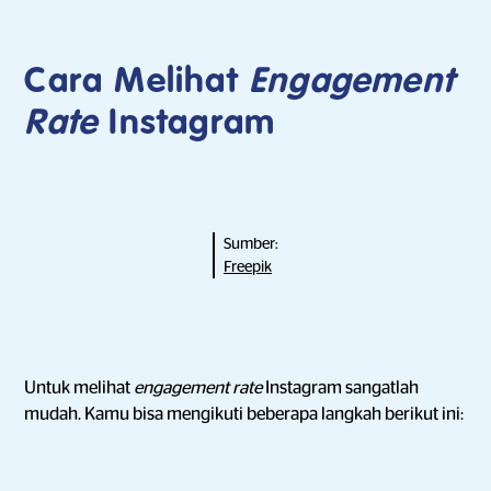
Cara Melihat
Engagement
Rate
Instagram
Sumber:
Freepik
Untuk melihat
engagement rate
Instagram sangatlah
mudah. Kamu bisa mengikuti beberapa langkah berikut ini: