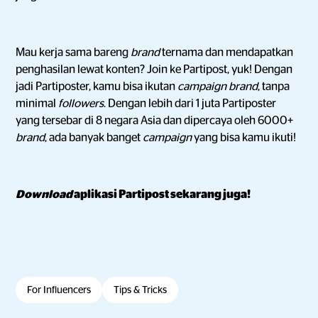
Mau kerja sama bareng
brand
ternama dan mendapatkan
penghasilan lewat konten? Join ke Partipost, yuk! Dengan
jadi Partiposter, kamu bisa ikutan
campaign brand
, tanpa
minimal
followers
. Dengan lebih dari 1 juta Partiposter
yang tersebar di 8 negara Asia dan dipercaya oleh 6000+
brand
, ada banyak banget
campaign
yang bisa kamu ikuti!
Download
aplikasi Partipost sekarang juga!
For Influencers
Tips & Tricks