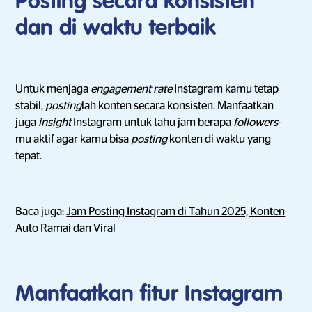
Posting secara konsisten
dan di waktu terbaik
Untuk menjaga
engagement rate
Instagram kamu tetap
stabil,
posting
lah konten secara konsisten. Manfaatkan
juga
insight
Instagram untuk tahu jam berapa
followers
-
mu
aktif agar kamu bisa
posting
konten di waktu yang
tepat.
Baca juga:
Jam Posting Instagram di Tahun 2025, Konten
Auto Ramai dan Viral
Manfaatkan fitur Instagram