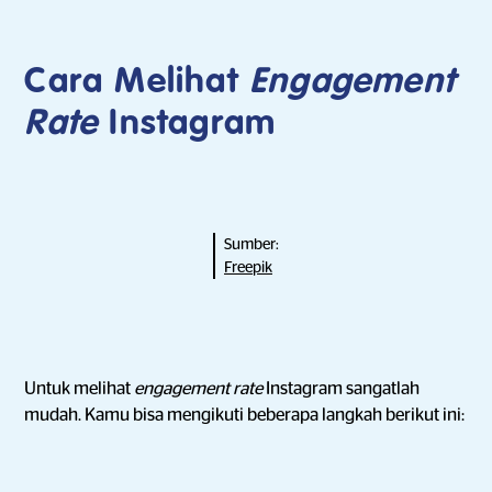
Cara Melihat
Engagement
Rate
Instagram
Sumber:
Freepik
Untuk melihat
engagement rate
Instagram sangatlah
mudah. Kamu bisa mengikuti beberapa langkah berikut ini: