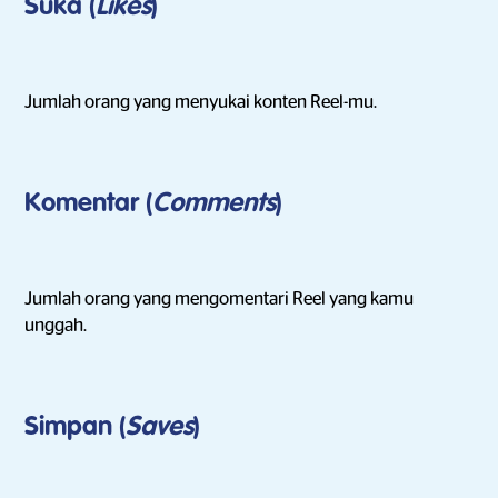
Suka (
Likes
)
Jumlah orang yang menyukai konten Reel-mu.
Komentar (
Comments
)
Jumlah orang yang mengomentari Reel yang kamu
unggah.
Simpan (
Saves
)