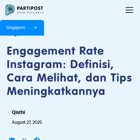
Singapore
Blog
Articles
Engagement Rate
Instagram: Definisi,
Cara Melihat, dan Tips
Meningkatkannya
Qisthi
August 27, 2025