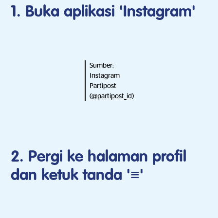
1. Buka aplikasi '
Instagram'
Sumber:
Instagram
Partipost
(
@partipost_id
)
2. Pergi ke
halaman profil
dan ketuk tanda '
≡'