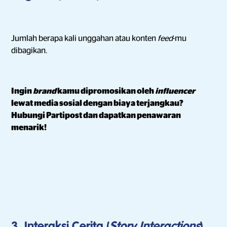
Jumlah berapa kali unggahan atau konten
feed
-mu
dibagikan.
Ingin
brand
kamu dipromosikan oleh
influencer
lewat media sosial dengan biaya terjangkau?
Hubungi Partipost dan dapatkan penawaran
menarik!