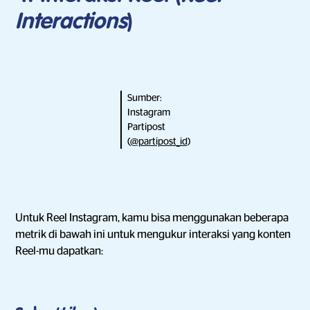
Interactions
)
Sumber:
Instagram
Partipost
(
@partipost_id
)
Untuk Reel Instagram, kamu bisa menggunakan beberapa
metrik di bawah ini untuk mengukur interaksi yang konten
Reel-mu dapatkan: