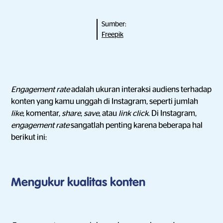
Sumber:
Freepik
Engagement rate
adalah ukuran interaksi audiens terhadap
konten yang kamu unggah di Instagram, seperti jumlah
like
, komentar,
share
,
save
, atau
link click
. Di Instagram,
engagement rate
sangatlah penting karena beberapa hal
berikut ini:
Mengukur kualitas konten