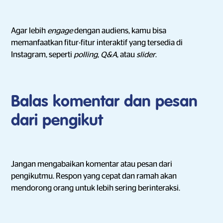
Agar lebih
engage
dengan audiens, kamu bisa
memanfaatkan fitur-fitur interaktif yang tersedia di
Instagram, seperti
polling
,
Q&A
, atau
slider
.
Balas komentar dan pesan
dari pengikut
Jangan mengabaikan komentar atau pesan dari
pengikutmu. Respon yang cepat dan ramah akan
mendorong orang untuk lebih sering berinteraksi.