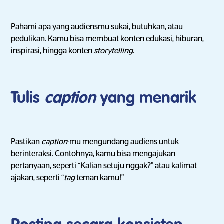
Pahami apa yang audiensmu sukai, butuhkan, atau
pedulikan. Kamu bisa membuat konten edukasi, hiburan,
inspirasi, hingga konten
storytelling
.
Tulis
caption
yang menarik
Pastikan
caption
-mu mengundang audiens untuk
berinteraksi. Contohnya, kamu bisa mengajukan
pertanyaan, seperti “Kalian setuju nggak?” atau kalimat
ajakan, seperti “
tag
teman kamu!”