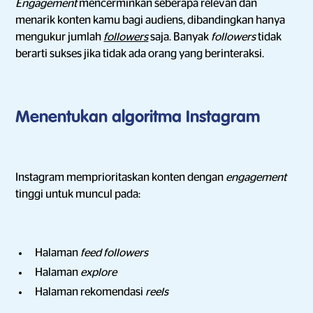
Engagement
mencerminkan seberapa relevan dan
menarik konten kamu bagi audiens, dibandingkan hanya
mengukur jumlah
followers
saja. Banyak
followers
tidak
berarti sukses jika tidak ada orang yang berinteraksi.
Menentukan algoritma Instagram
Instagram memprioritaskan konten dengan
engagement
tinggi untuk muncul pada:
Halaman
feed followers
Halaman
explore
Halaman rekomendasi
reels