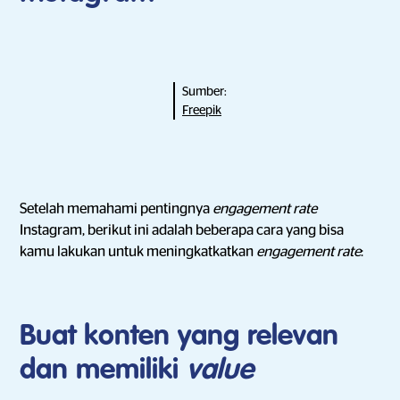
Sumber:
Freepik
Setelah memahami pentingnya
engagement rate
Instagram, berikut ini adalah beberapa cara yang bisa
kamu lakukan untuk meningkatkatkan
engagement rate
:
Buat konten yang relevan
dan memiliki
value