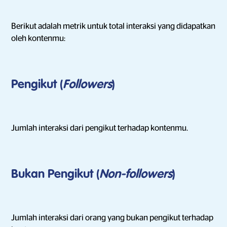
Berikut adalah metrik untuk total interaksi yang didapatkan
oleh kontenmu:
Pengikut (
Followers
)
Jumlah interaksi dari pengikut terhadap kontenmu.
Bukan Pengikut (
Non-followers
)
Jumlah interaksi dari orang yang bukan pengikut terhadap