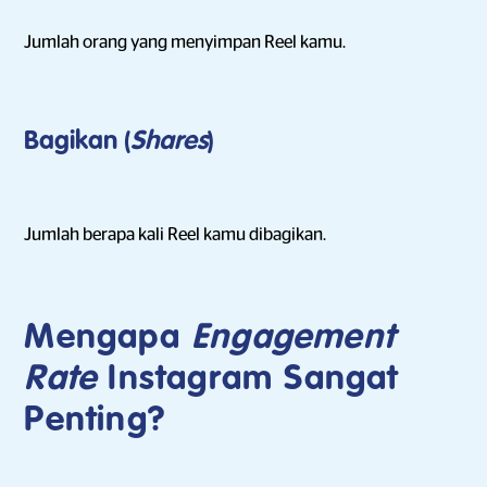
Jumlah orang yang menyimpan Reel kamu.
Bagikan (
Shares
)
Jumlah berapa kali Reel kamu dibagikan.
Mengapa
Engagement
Rate
Instagram Sangat
Penting?