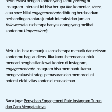
berinteraksi dengan konten yang kamu
posting
di
Instagram. Interaksi ini bisa berupa
like
, komentar,
share
,
atau
save
. Nilai
engagement rate
dihitung berdasarkan
perbandingan antara jumlah interaksi dan jumlah
followers
atau seberapa banyak orang yang melihat
kontenmu (
impressions
).
Metrik ini bisa menunjukkan seberapa menarik dan relevan
kontenmu bagi audiens. Jika kamu berencana untuk
mencari penghasilan lewat konten di Instagram,
engagement rate
Instagram bisa membantu kamu
mengevaluasi strategi pemasaran dan memprediksi
potensi efektivitas konten di masa depan.
Baca juga:
Penyebab Engagement Rate Instagram Turun
dan Cara Mengatasinya