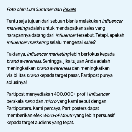
Foto oleh Liza Summer dari
Pexels
Tentu saja tujuan dari sebuah bisnis melakukan
influencer
marketing
adalah untuk mendapatkan sales yang
harapannya datang dari
influencer
tersebut. Tetapi, apakah
influencer marketing
selalu mengenai
sales
?
Faktanya,
influencer marketing
lebih berfokus kepada
brand awareness
. Sehingga, jika tujuan Anda adalah
meningkatkan
brand awareness
dan meningkatkan
visibilitas
brand
kepada target pasar, Partipost punya
solusinya!
Partipost menyediakan 400.000+ profil
influencer
berskala
nano
dan
micro
yang kami sebut dengan
Partiposters. Kami percaya, Partiposters dapat
memberikan efek
Word-of-Mouth
yang lebih persuasif
kepada target audiens yang tepat.