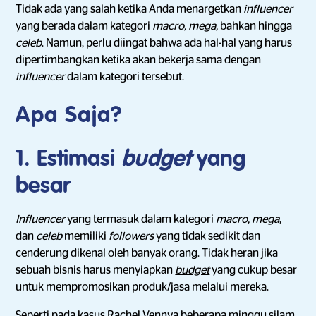
Tidak ada yang salah ketika Anda menargetkan
influencer
yang berada dalam kategori
macro, mega,
bahkan hingga
celeb
. Namun, perlu diingat bahwa ada hal-hal yang harus
dipertimbangkan ketika akan bekerja sama dengan
influencer
dalam kategori tersebut.
Apa Saja?
1.
Estimasi
budget
yang
besar
Influencer
yang termasuk dalam kategori
macro, mega
,
dan
celeb
memiliki
followers
yang tidak sedikit dan
cenderung dikenal oleh banyak orang. Tidak heran jika
sebuah bisnis harus menyiapkan
budget
yang cukup besar
untuk mempromosikan produk/jasa melalui mereka.
Seperti pada kasus Rachel Vennya beberapa minggu silam,