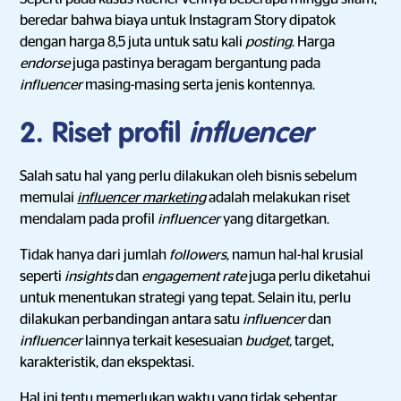
beredar bahwa biaya untuk Instagram Story dipatok
dengan harga 8,5 juta untuk satu kali
posting
. Harga
endorse
juga pastinya beragam bergantung pada
influencer
masing-masing serta jenis kontennya.
2. Riset profil
influencer
Salah satu hal yang perlu dilakukan oleh bisnis sebelum
memulai
influencer marketing
adalah melakukan riset
mendalam pada profil
influencer
yang ditargetkan.
Tidak hanya dari jumlah
followers
, namun hal-hal krusial
seperti
insights
dan
engagement rate
juga perlu diketahui
untuk menentukan strategi yang tepat. Selain itu, perlu
dilakukan perbandingan antara satu
influencer
dan
influencer
lainnya terkait kesesuaian
budget,
target,
karakteristik, dan ekspektasi.
Hal ini tentu memerlukan waktu yang tidak sebentar