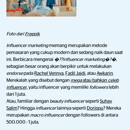
Foto dari
Freepik
Influencer marketing
memang merupakan metode
pemasaran yang cukup modern dan sedang naik daun saat
ini. Berbicara mengenai
�??influencer marketing�?�,
sebagian besar orang akan berpikir untuk melakukan
endorse
pada
Rachel Vennya
,
Fadil Jaidi
, atau
Awkarin
.
Merekalah yang disebut dengan
mega
atau bahkan
celeb
influencer
, yaitu influencer yang memiliki
followers
lebih
dari 1 juta.
Atau, familiar dengan
beauty influencer
seperti
Suhay
Salim
? Hingga
influencer
lainnya seperti
Dorippu
? Mereka
merupakan
macro influencer
dengan followers di antara
500.000 - 1 juta.