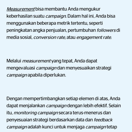
Measurement
bisa membantu Anda mengukur
keberhasilan suatu
campaign
. Dalam hal ini, Anda bisa
menggunakan beberapa metrik tertentu, seperti
peningkatan angka penjualan, pertumbuhan
followers
di
media sosial,
conversion rate
, atau
engagement rate
.
Melalui
measurement
yang tepat, Anda dapat
mengevaluasi
campaign
dan menyesuaikan strategi
campaign
apabila diperlukan.
Dengan mempertimbangkan setiap elemen di atas, Anda
dapat menjalankan
campaign
dengan lebih efektif. Selain
itu,
monitoring campaign
secara terus-menerus dan
penyesuaian strategi berdasarkan data dan
feedback
campaign
adalah kunci untuk menjaga
campaign
tetap