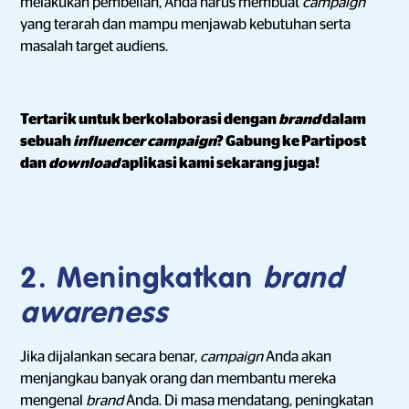
melakukan pembelian, Anda harus membuat
campaign
yang terarah dan mampu menjawab kebutuhan serta
masalah target audiens.
Tertarik untuk berkolaborasi dengan
brand
dalam
sebuah
influencer campaign
? Gabung ke Partipost
dan
download
aplikasi kami sekarang juga!
2. Meningkatkan
brand
awareness
Jika dijalankan secara benar,
campaign
Anda akan
menjangkau banyak orang dan membantu mereka
mengenal
brand
Anda. Di masa mendatang, peningkatan