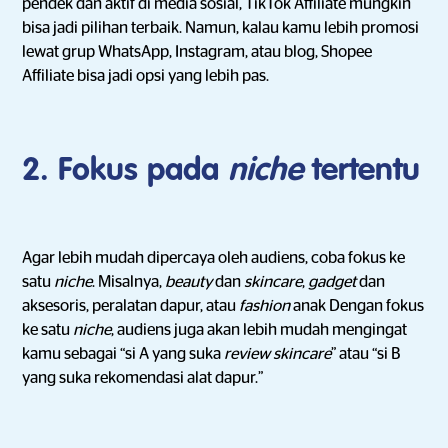
pendek dan aktif di media sosial, TikTok Affiliate mungkin
bisa jadi pilihan terbaik. Namun, kalau kamu lebih promosi
lewat grup WhatsApp, Instagram, atau blog, Shopee
Affiliate bisa jadi opsi yang lebih pas.
2. Fokus pada
niche
tertentu
Agar lebih mudah dipercaya oleh audiens, coba fokus ke
satu
niche
. Misalnya,
beauty
dan
skincare
,
gadget
dan
aksesoris, peralatan dapur, atau
fashion
anak Dengan fokus
ke satu
niche
, audiens juga akan lebih mudah mengingat
kamu sebagai “si A yang suka
review
skincare
” atau “si B
yang suka rekomendasi alat dapur.”