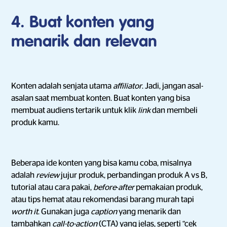
4. Buat konten yang
menarik dan relevan
Konten adalah senjata utama
affiliator
. Jadi, jangan asal-
asalan saat membuat konten. Buat konten yang bisa
membuat audiens tertarik untuk klik
link
dan membeli
produk kamu.
Beberapa ide konten yang bisa kamu coba, misalnya
adalah
review
jujur produk, perbandingan produk A vs B,
tutorial atau cara pakai,
before
-
after
pemakaian produk,
atau tips hemat atau rekomendasi barang murah tapi
worth it
. Gunakan juga
caption
yang menarik dan
tambahkan
call-to-action
(CTA) yang jelas, seperti “cek