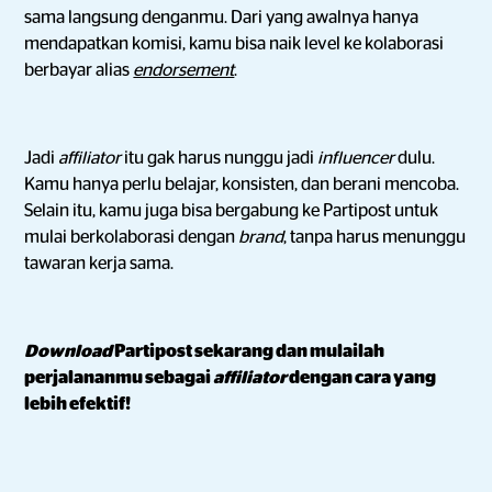
sama langsung denganmu. Dari yang awalnya hanya
mendapatkan komisi, kamu bisa naik level ke kolaborasi
berbayar alias
endorsement
.
Jadi
affiliator
itu gak harus nunggu jadi
influencer
dulu.
Kamu hanya perlu belajar, konsisten, dan berani mencoba.
Selain itu, kamu juga bisa bergabung ke Partipost untuk
mulai berkolaborasi dengan
brand
, tanpa harus menunggu
tawaran kerja sama.
Download
Partipost sekarang dan mulailah
perjalananmu sebagai
affiliator
dengan cara yang
lebih efektif!