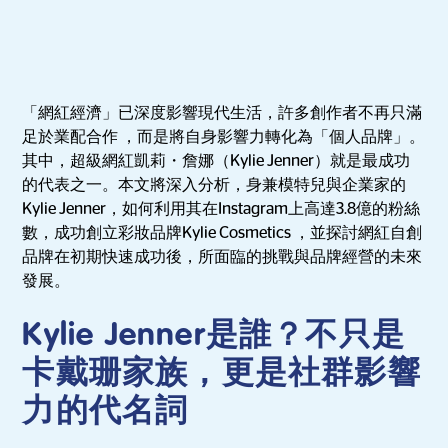
「網紅經濟」已深度影響現代生活，許多創作者不再只滿
足於業配合作 ，而是將自身影響力轉化為「個人品牌」。
其中，超級網紅凱莉・詹娜（Kylie Jenner）就是最成功
的代表之一。本文將深入分析，身兼模特兒與企業家的
Kylie Jenner，如何利用其在Instagram上高達3.8億的粉絲
數，成功創立彩妝品牌Kylie Cosmetics ，並探討網紅自創
品牌在初期快速成功後，所面臨的挑戰與品牌經營的未來
發展。
Kylie Jenner是誰？不只是
卡戴珊家族，更是社群影響
力的代名詞