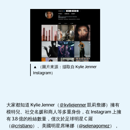
▲ （圖片來源：擷取自 Kylie Jenner
Instagram）
大家都知道 Kylie Jenner（
＠kyliejenner
凱莉詹娜）擁有
模特兒、社交名媛和商人等多重身份，在 Instagram 上擁
有 3.8 億的粉絲數量，僅次於足球明星 C 羅
（
@cristiano
）、美國明星席琳娜（
@selenagomez
），