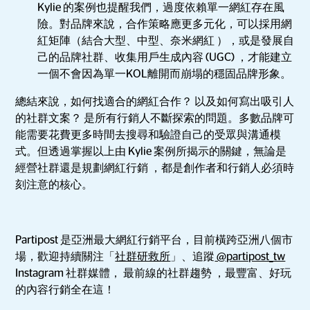
Kylie 的案例也提醒我們，過度依賴單一網紅存在風
險。對品牌來說，合作策略應更多元化，可以採用網
紅矩陣（結合大型、中型、奈米網紅 ），或是發展自
己的品牌社群、收集用戶生成內容 (UGC) ，才能建立
一個不會因為單一KOL離開而崩塌的穩固品牌形象。
總結來說，如何找適合的網紅合作？ 以及如何寫出吸引人
的社群文案？ 是所有行銷人不斷探索的問題。多數品牌可
能需要花費更多時間去搜尋和驗證自己的受眾與溝通模
式。但透過掌握以上由 Kylie 案例所揭示的關鍵，無論是
經營社群還是規劃網紅行銷 ，都是創作者和行銷人必須時
刻注意的核心。
Partipost 是亞洲最大網紅行銷平台，目前橫跨亞洲八個市
場，歡迎持續關注「
社群研救所
」、追蹤
@partipost_tw
Instagram 社群媒體， 最前線的社群趨勢 ，最豐富、好玩
的內容行銷全在這！