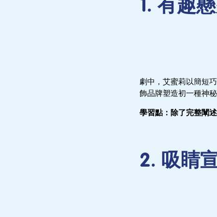
1. 有
劇中，艾蜜莉以簡短巧
飾品牌塑造初一種神秘
學習點：除了完整闡述
2. 吸