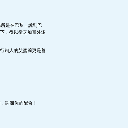
的場所是在巴黎，說到巴
下，得以從芝加哥外派
行銷人的艾蜜莉更是善
讀，謝謝你的配合！