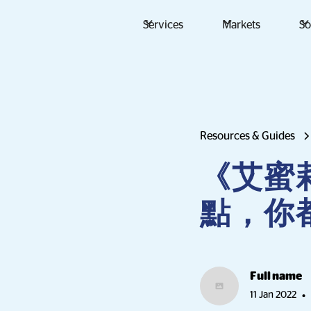
Services
Markets
So
Resources & Guides
《艾蜜
點，你
Full name
11 Jan 2022
•