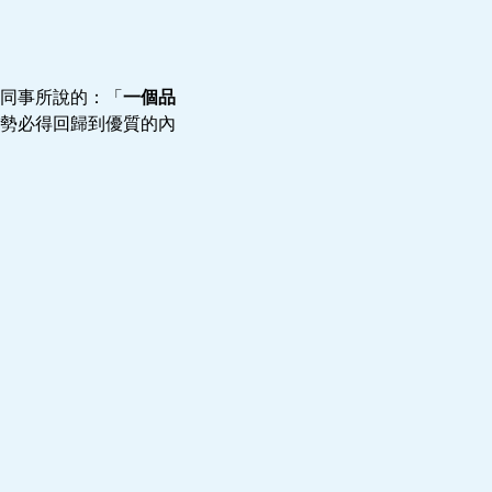
同事所說的：「
一個品
勢必得回歸到優質的內