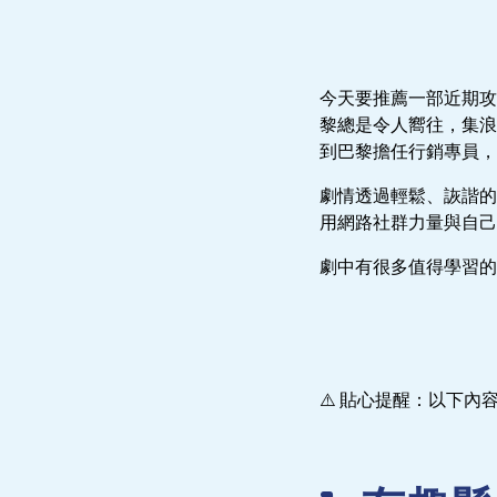
今天要推薦一部近期攻佔
黎總是令人嚮往，集浪
到巴黎擔任行銷專員
劇情透過輕鬆、詼諧的
用網路社群力量與自己
劇中有很多值得學習的
⚠️ 貼心提醒：以下