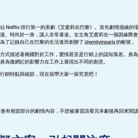
 Netflix 排行第一的美劇《艾蜜莉在巴黎》。首先劇情描繪
漫、時尚於一身，讓人非常著迷。女主角艾蜜莉在一個因緣際會
，為了記錄自己在巴黎的生活進而創辦了
@emilyinparis
的帳號 。
方式描述著兩國對於工作，愛情甚至是行銷上的認知落差。身為
身為微網紅的影響力在工作上展現出不同的創意。
行銷特點與細節，現在就帶大家一探究竟吧！
內容會有相當部分的劇情內容，不想被暴雷請看完本劇後再回來閱