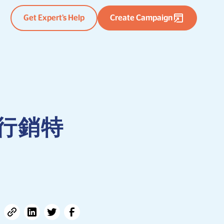
Get Expert’s Help
Create Campaign
行銷特