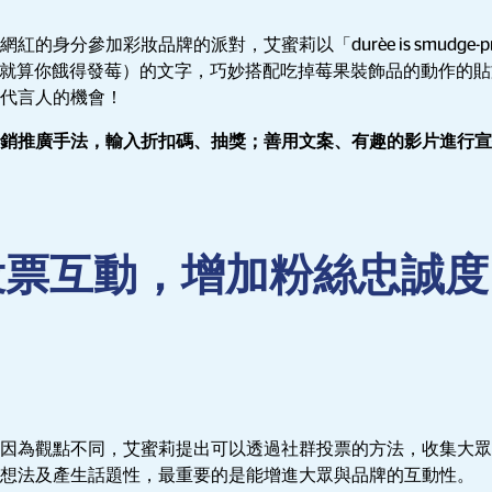
分參加彩妝品牌的派對，艾蜜莉以「durèe is smudge-proof ,ev
y」(中文：就算你餓得發莓）的文字，巧妙搭配吃掉莓果裝飾品的動作
代言人的機會！
銷推廣手法，輸入折扣碼、抽獎；善用文案、有趣的影片進行宣
用投票互動，增加粉絲忠誠度
因為觀點不同，艾蜜莉提出可以透過社群投票的方法，收集大眾
想法及產生話題性，最重要的是能增進大眾與品牌的互動性。