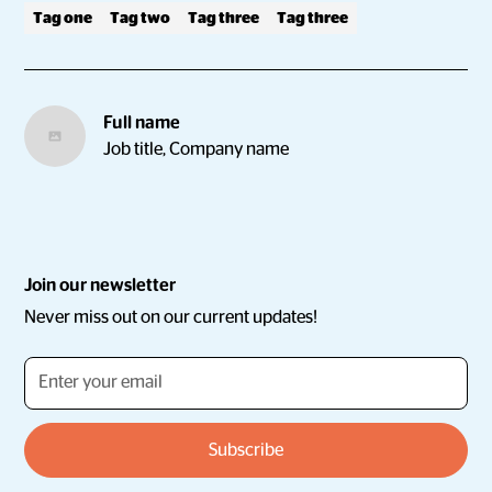
Tag one
Tag two
Tag three
Tag three
Full name
Job title, Company name
Join our newsletter
Never miss out on our current updates!