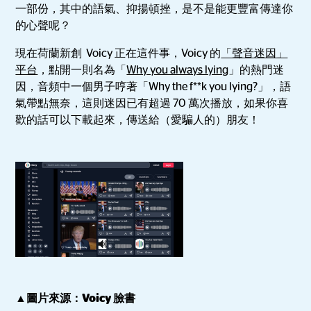
一部份，其中的語氣、抑揚頓挫，是不是能更豐富傳達你
的心聲呢？
現在荷蘭新創 Voicy 正在這件事，Voicy 的
「聲音迷因」
平台
，點開一則名為「
Why you always lying
」的熱門迷
因，音頻中一個男子哼著「Why the f**k you lying?」，語
氣帶點無奈，這則迷因已有超過 70 萬次播放，如果你喜
歡的話可以下載起來，傳送給（愛騙人的）朋友！
▲圖片來源：Voicy 臉書