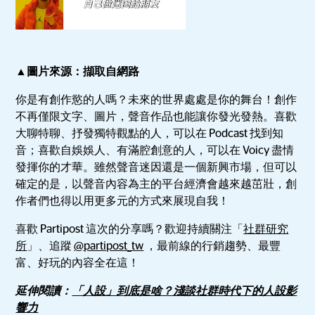
▲圖片來源：擷取自網路
你是有創作慾的人嗎？未來的世界處處是你的舞台！創作
不再僅限文字、圖片，聲音作品也能讓你發光發熱。喜歡
大聊特聊、抒發獨特觀點的人，可以在 Podcast 找到知
音；喜歡自娛娛人、有滿腔創意的人，可以在 Voicy 盡情
發揮你的才華。雖然聲音迷因還是一個新興市場，但可以
確定的是，以聲音內容為主的平台經濟會越來越茁壯，創
作者們也得以用更多元的方式來展現自我！
喜歡 Partipost 這次的分享嗎？歡迎持續關注「
社群研究
所
」、追蹤
@partipost_tw
，最前線的行銷趨勢、最豐
富、好玩的內容全在這！
延伸閱讀：
「人設」到底是啥？淺談社群時代下的人設影
響力