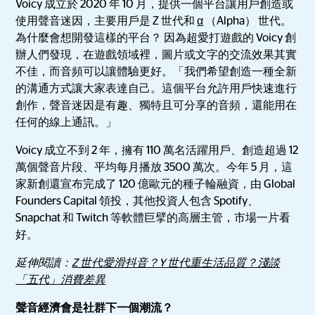
Voicy 成立於 2020 年 10 月，提供一個平台讓用戶創造或
使用聲音迷因，主要用戶是 Z 世代和
α
（Alpha） 世代。
為什麼會想開發這樣的平台？ 因為超愛打遊戲的 Voicy 創
辦人們發現，在遊戲領域裡，圖片或文字的交流效果其實
不佳，而音頻可以讓體驗更好。「我們希望創造一種全新
的溝通方式讓大家表達自己。這個平台允許用戶快速進行
創作，聲音迷因是有趣、獨特且可分享的音頻，還能用在
任何的線上通訊。」
Voicy 成立不到 2 年，擁有 110 萬名活躍用戶、創造超過 12
萬個聲音片段、平均每月播放 3500 萬次。今年 5 月，這
家新創還宣布完成了 120 億歐元的種子輪融資，由 Global
Founders Capital 領投，其他投資人包含 Spotify、
Snapchat 和 Twitch 等軟體巨擘的高層主管，市場一片看
好。
延伸閱讀：
Z 世代愛滑抖音？Y 世代重生活品質？淺談
「五代」消費差異
聲音經濟會是社群下一個潮流？