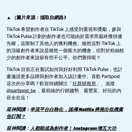
▲ （圖片來源：擷取自網路 )
TikTok 希望創作者在 TikTok 上感受到重視和獎勵，參與
TikTok Pulse 計劃的創作者也可能由於需求而最終獲得優
先權，這限制了其他人的獲利機會。雖然這對 TikTok 上
的頂級創作者來說是雖然一個龐大的機會，但對於粉絲較
少的創作者來說卻有些不公平。你們覺得呢？
TikTok 目前正在嘗試如何與好好利用 TikTok Pulse，也計
畫邀請更多品牌與創作者加入該計畫中。喜歡 Partipost
這次的分享嗎？歡迎持續關注「
社群研救所
」、追蹤
@partipost_tw
，最前線的行銷趨勢、最豐富、好玩的內
容全在這！
延伸閱讀：
串流平台白熱化 ，謠傳 Netflix 將推出低價廣
告訂閱？
延伸閱讀：
人都能成為創作者！ Instagram 增五大功