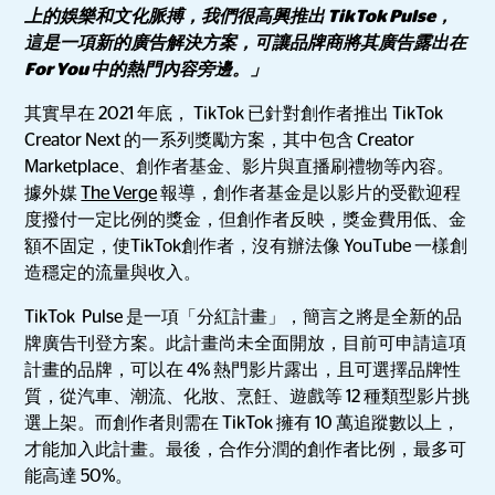
上的娛樂和文化脈搏，我們很高興推出 TikTok Pulse，
這是一項新的廣告解決方案，可讓品牌商將其廣告露出在
For You 中的熱門內容旁邊。」
其實早在 2021 年底， TikTok 已針對創作者推出 TikTok
Creator Next 的一系列獎勵方案，其中包含 Creator
Marketplace、創作者基金、影片與直播刷禮物等內容。
據外媒
The Verge
報導，創作者基金是以影片的受歡迎程
度撥付一定比例的獎金，但創作者反映，獎金費用低、金
額不固定，使TikTok創作者，沒有辦法像 YouTube 一樣創
造穩定的流量與收入。
TikTok Pulse 是一項「分紅計畫」，簡言之將是全新的品
牌廣告刊登方案。此計畫尚未全面開放，目前可申請這項
計畫的品牌，可以在 4% 熱門影片露出，且可選擇品牌性
質，從汽車、潮流、化妝、烹飪、遊戲等 12 種類型影片挑
選上架。而創作者則需在 TikTok 擁有 10 萬追蹤數以上，
才能加入此計畫。最後，合作分潤的創作者比例，最多可
能高達 50%。