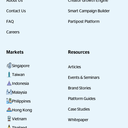
About Us
Creator Growth Engine
Contact Us
Smart Campaign Builder
FAQ
Partipost Platform
Careers
Markets
Resources
Singapore
Articles
Taiwan
Events & Seminars
Indonesia
Brand Stories
Malaysia
Platform Guides
Philippines
Case Studies
Hong Kong
Vietnam
Whitepaper
Thailand