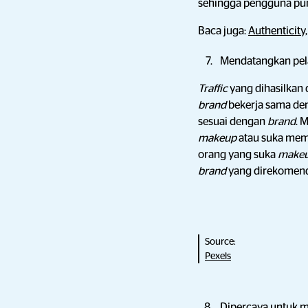
sehingga pengguna pun 
Baca juga:
Authenticity
Mendatangkan pela
Traffic
yang dihasilkan 
brand
bekerja sama d
sesuai dengan
brand
. 
makeup
atau suka memb
orang yang suka
make
brand
yang direkomen
Source:
Pexels
Dipercaya untuk