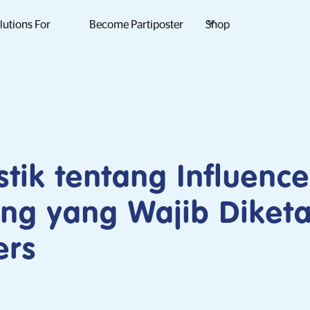
lutions For
Become Partiposter
Shop
istik tentang Influence
ng yang Wajib Diket
ers