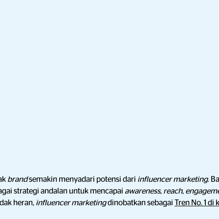
yak
brand
semakin menyadari potensi dari
influencer marketing
. B
ai strategi andalan untuk mencapai
awareness
,
reach
,
engagem
Tidak heran,
influencer marketing
dinobatkan sebagai
Tren No. 1 di