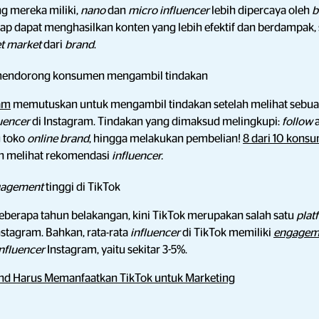
g mereka miliki,
nano
dan
micro influencer
lebih dipercaya oleh
b
p dapat menghasilkan konten yang lebih efektif dan berdampak, 
et market
dari
brand
.
mendorong konsumen mengambil tindakan
am
memutuskan untuk mengambil tindakan setelah melihat sebu
luencer
di Instagram. Tindakan yang dimaksud melingkupi:
follow
u toko
online brand
, hingga melakukan pembelian!
8 dari 10 kons
h melihat rekomendasi
influencer.
gagement
tinggi di TikTok
beberapa tahun belakangan, kini TikTok merupakan salah satu
plat
Instagram. Bahkan, rata-rata
influencer
di TikTok memiliki
engagem
nfluencer
Instagram, yaitu sekitar 3-5%.
and Harus Memanfaatkan TikTok untuk Marketing