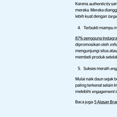
Karena
authenticity
yan
mereka. Mereka diangga
lebih kuat dengan
targ
Terbukti mampu 
87% pengguna Instagr
dipromosikan oleh
inf
mengunjungi situs ata
membeli produk setela
Sukses meraih
en
Mulai naik daun sejak 
paling terkenal selain 
melebihi
engagement i
Baca juga:
5 Alasan Br