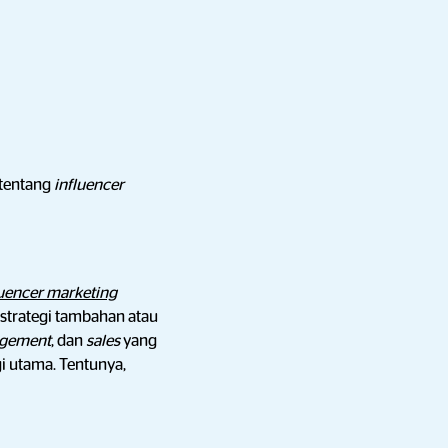
k tentang
influencer
luencer marketing
strategi tambahan atau
gement
, dan
sales
yang
gi utama.
Tentunya,