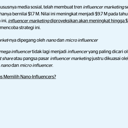
ususnya media sosial, telah membuat tren
influencer marketing
s
i hanya bernilai $1.7 M. Nilai ini meningkat menjadi $9.7 M pada tah
 ini,
influencer marketing
diproyeksikan akan meningkat hingga $
mencoba strategi ini.
rket
-nya dipegang oleh
nano
dan
micro influencer
mega influencer
tidak lagi menjadi
influencer
yang paling dicari o
t share
atau pangsa pasar
influencer marketing
justru dikuasai ol
i
nano
dan
micro influencer
.
s Memilih Nano-Influencers?