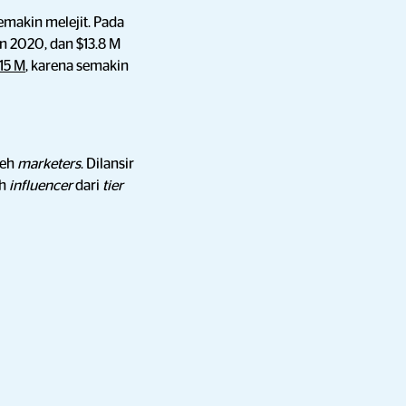
emakin melejit. Pada
un 2020, dan $13.8 M
15 M
, karena semakin
leh
marketers
. Dilansir
eh
influencer
dari
tier