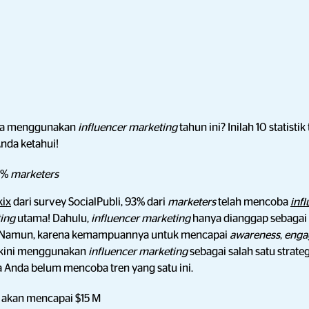
na menggunakan
influencer marketing
tahun ini? Inilah 10 statisti
nda ketahui!
3%
marketers
kix
dari survey SocialPubli, 93% dari
marketers
telah mencoba
inf
ting
utama! Dahulu,
influencer marketing
hanya dianggap sebagai 
Namun, karena kemampuannya untuk mencapai
awareness
,
enga
kini menggunakan
influencer marketing
sebagai salah satu strate
a Anda belum mencoba tren yang satu ini.
i akan mencapai $15 M