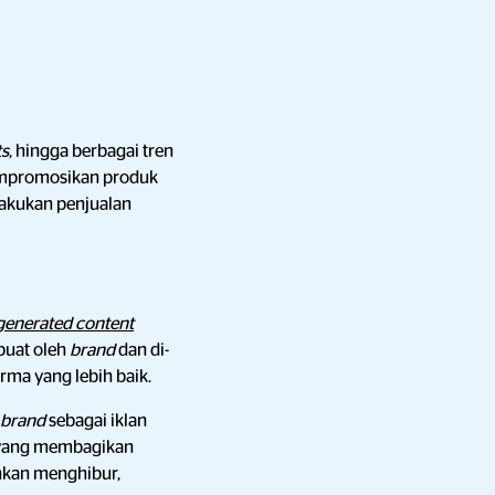
ts
, hingga berbagai tren
mpromosikan produk
akukan penjualan
generated content
buat oleh
brand
dan di-
rma yang lebih baik.
brand
sebagai iklan
at yang membagikan
ahkan menghibur,