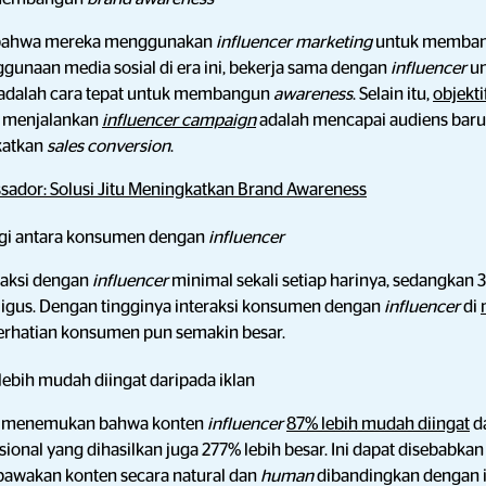
 bahwa mereka menggunakan
influencer marketing
untuk memba
unaan media sosial di era ini, bekerja sama dengan
influencer
u
l adalah cara tepat untuk membangun
awareness
. Selain itu,
objekti
t menjalankan
influencer campaign
adalah mencapai audiens ba
katkan
sales conversion
.
ador: Solusi Jitu Meningkatkan Brand Awareness
nggi antara konsumen dengan
influencer
raksi dengan
influencer
minimal sekali setiap harinya, sedangkan 
ligus. Dengan tingginya interaksi konsumen dengan
influencer
di
erhatian konsumen pun semakin besar.
lebih mudah diingat daripada iklan
gi menemukan bahwa konten
influencer
87% lebih mudah diingat
da
ional yang dihasilkan juga 277% lebih besar. Ini dapat disebabk
wakan konten secara natural dan
human
dibandingkan dengan ik