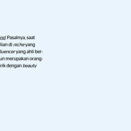
and
. Pasalnya, saat
lian di
niche
yang
fluencer
yang ahli ber-
un merupakan orang-
tarik dengan
beauty