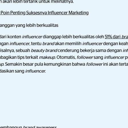
akan lebih tertarik untuk melihatnya.
, Poin Penting Suksesnya Influencer Marketing
nggan yang lebih berkualitas
dari konten
influencer
dianggap lebih berkualitas oleh
51% dari
br
engan
influencer
, tentu
brand
akan memilih
influencer
dengan keah
Misalnya, sebuah
beauty brand
cenderung bekerja sama dengan
in
agikan tips terkait
makeup
. Otomatis,
follower
sang
influencer
p
up
. Semakin besar pula kemungkinan bahwa
follower
ini akan ter
dasikan sang
influencer.
 membangun
brand awareness