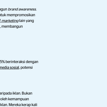
ngun
brand awareness
.
ntuk mempromosikan
f
marketing
lain yang
ru, membangun
35% berinteraksi dengan
media sosial
, potensi
ripada iklan. Bukan
an oleh kemampuan
lan. Mereka kerap kali