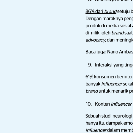
86% dari
brand
setuju
Dengan maraknya pengg
produk di media sosia
dimiliki oleh
brand
saa
advocacy
, dan mening
Baca juga:
Nano Ambass
Interaksi yang ti
61% konsumen
berinte
banyak
influencer
seka
brand
untuk menarik p
Konten
influencer
Sebuah studi neurolo
hanya itu, dampak emos
influencer
dalam memba