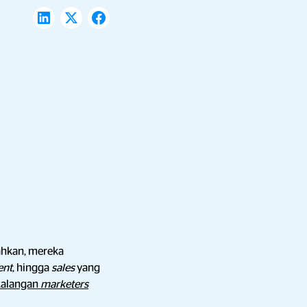
ahkan, mereka
ent
, hingga
sales
yang
 kalangan
marketers