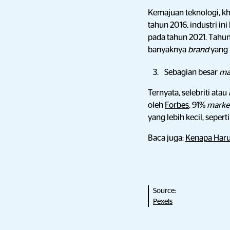
Kemajuan teknologi, kh
tahun 2016, industri in
pada tahun 2021. Tahun
banyaknya
brand
yang 
Sebagian besar
ma
Ternyata, selebriti atau
oleh
Forbes
, 91%
marke
yang lebih kecil, sepert
Baca juga:
Kenapa Haru
Source:
Pexels