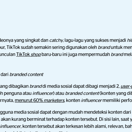
ideonya yang singkat dan
catchy
, lagu-lagu yang sukses menjadi
hi
ur, TikTok sudah semakin sering digunakan oleh
brand
untuk me
munculan
TikTok
shop
baru-baru ini juga mempermudah
brand
mel
f dari
branded content
yang dibagikan
brand
di media sosial dapat dibagi menjadi 2,
user-
leh penguna atau
influencer
) atau
branded content
(konten yang di
ernyata,
menurut 60%
marketers
, konten
influencer
memiliki perfo
engguna media sosial dapat dengan mudah mendeteksi konten dari
 akan kurang berminat terhadap konten tersebut. Di sisi lain, sa
influencer
, konten tersebut akan terkesan lebih alami, relevan, b