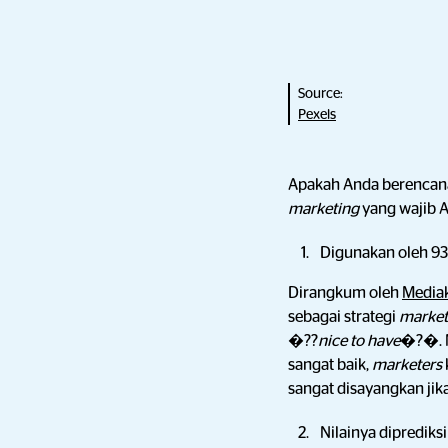
Source:
Pexels
Apakah Anda berenca
marketing
yang wajib A
Digunakan oleh 9
Dirangkum oleh
Media
sebagai strategi
marke
�??
nice to have
�?�. 
sangat baik,
marketers
sangat disayangkan jik
Nilainya diprediks