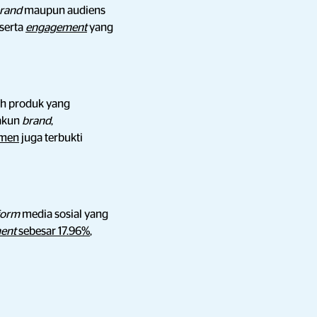
rand
maupun audiens
serta
engagement
yang
ah produk yang
akun
brand
,
umen
juga terbukti
form
media sosial yang
ent
sebesar 17.96%
,