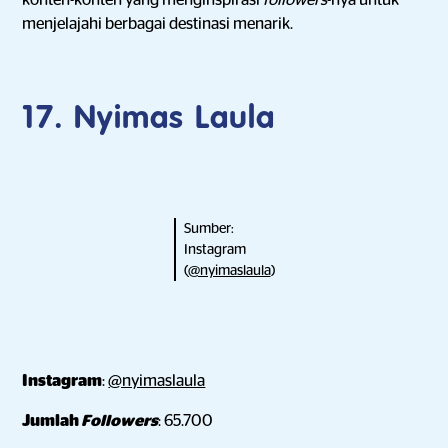
konten-konten yang menginspirasi
followers
-nya untuk
menjelajahi berbagai destinasi menarik.
17. Nyimas Laula
Sumber:
Instagram
(
@nyimaslaula
)
Instagram
:
@nyimaslaula
Jumlah
Followers
: 65.700