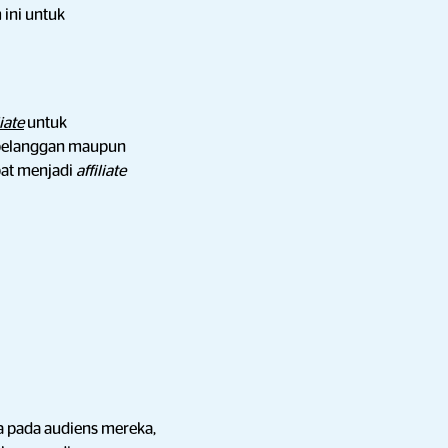
ini untuk
liate
untuk
 pelanggan maupun
pat menjadi
affiliate
 pada audiens mereka,