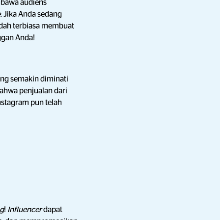
bawa audiens
e
. Jika Anda sedang
udah terbiasa membuat
ggan Anda!
ng semakin diminati
hwa penjualan dari
nstagram pun telah
ng
!
Influencer
dapat