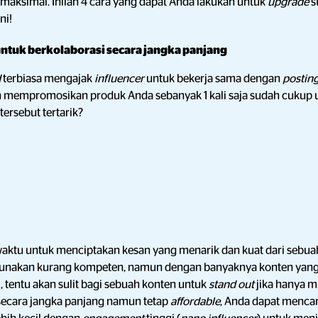
maksimal. Inilah 4 cara yang dapat Anda lakukan untuk
upgrade
s
ni!
ntuk berkolaborasi secara jangka panjang
d
terbiasa mengajak
influencer
untuk bekerja sama dengan
postin
 mempromosikan produk Anda sebanyak 1 kali saja sudah cukup
tersebut tertarik?
waktu untuk menciptakan kesan yang menarik dan kuat dari sebu
unakan kurang kompeten, namun dengan banyaknya konten yang 
, tentu akan sulit bagi sebuah konten
untuk
stand out
jika hanya m
secara jangka panjang namun tetap
affordable
, Anda dapat mencar