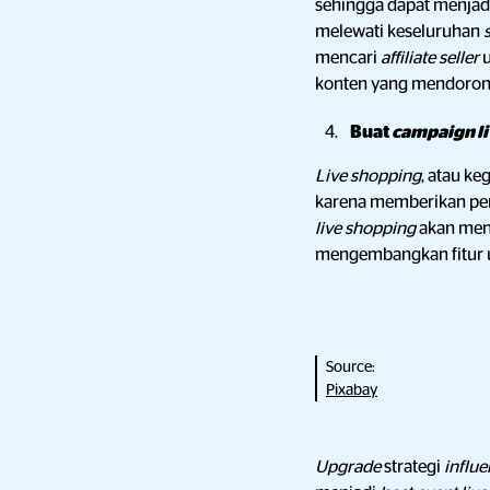
sehingga dapat menja
melewati keseluruhan
mencari
affiliate seller
konten yang mendorong
Buat
campaign l
Live shopping
, atau ke
karena memberikan pe
live shopping
akan menc
mengembangkan fitur 
Source:
Pixabay
Upgrade
strategi
influ