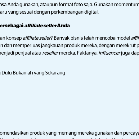
iasa Anda gunakan, ataupun format foto saja. Gunakan momentum 
aru yang sesuai dengan perkembangan digital.
er
sebagai
affiliate seller
Anda
gan konsep
affiliate seller
? Banyak bisnis telah mencoba model
affi
an dan memperluas jangkauan produk mereka, dengan merekrut
enjadi penjual atau
reseller
mereka. Faktanya,
influencer
juga da
ng Dulu Bukanlah yang Sekarang
omendasikan produk yang memang mereka gunakan dan percaya