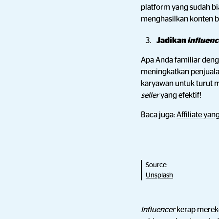
platform yang sudah b
menghasilkan konten b
Jadikan
influenc
Apa Anda familiar den
meningkatkan penjual
karyawan untuk turut m
seller
yang efektif!
Baca juga:
Affiliate ya
Source:
Unsplash
Influencer
kerap merek