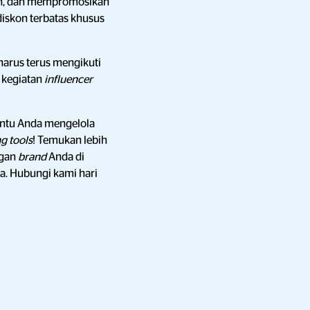
n, dan mempromosikan
iskon terbatas khusus
harus terus mengikuti
n kegiatan
influencer
antu Anda mengelola
g tools
! Temukan lebih
ngan
brand
Anda di
na. Hubungi kami hari