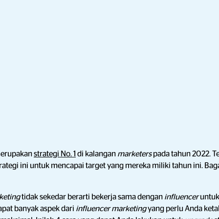
erupakan
strategi No. 1
di kalangan
marketers
pada tahun 2022. T
ategi ini untuk mencapai target yang mereka miliki tahun ini. B
keting
tidak sekedar berarti bekerja sama dengan
influencer
untu
apat banyak aspek dari
influencer marketing
yang perlu Anda keta