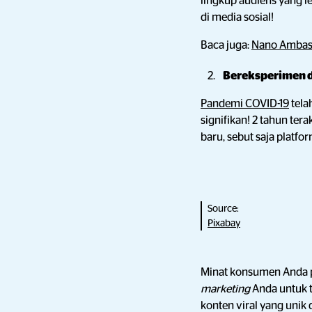
lingkup audiens yang l
di media sosial!
Baca juga:
Nano Ambass
Bereksperimen d
Pandemi COVID-19
tela
signifikan! 2 tahun te
baru, sebut saja platfo
Source:
Pixabay
Minat konsumen Anda p
marketing
Anda untuk t
konten viral yang uni