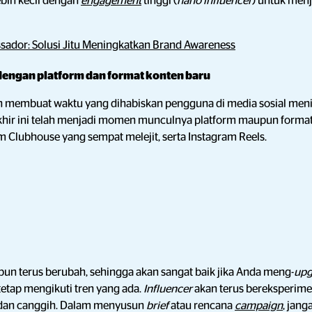
ebih kecil dengan
engagement
tinggi (
nano influencer
) untuk menj
ador: Solusi Jitu Meningkatkan Brand Awareness
engan platform dan format konten baru
h membuat waktu yang dihabiskan pengguna di media sosial meni
rakhir ini telah menjadi momen munculnya platform maupun format
rm Clubhouse yang sempat melejit, serta Instagram Reels.
un terus berubah, sehingga akan sangat baik jika Anda meng-
up
etap mengikuti tren yang ada.
Influencer
akan terus bereksperim
k dan canggih. Dalam menyusun
brief
atau rencana
campaign
, jang