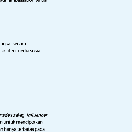
adi "
ambassador
" Anda
ngkat secara
 konten media sosial
grade
strategi
influencer
en untuk menciptakan
an hanya terbatas pada