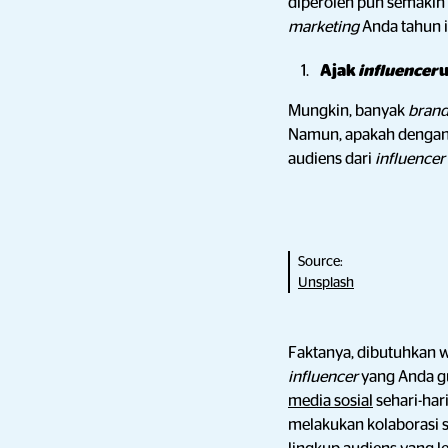
diperoleh pun semakin 
marketing
Anda tahun i
Ajak
influencer
u
Mungkin, banyak
bran
Namun, apakah dengan
audiens dari
influencer
Source:
Unsplash
Faktanya, dibutuhkan 
influencer
yang Anda g
media sosial
sehari-hari
melakukan kolaborasi 