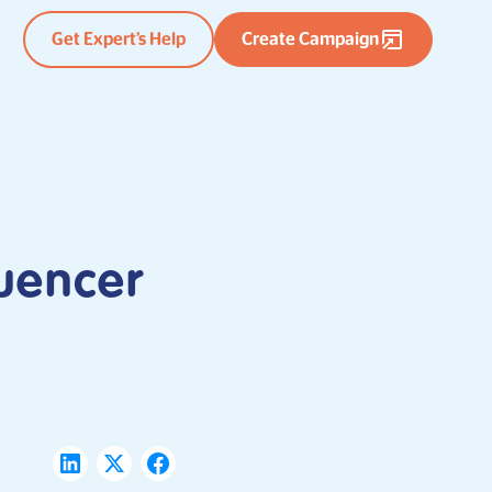
Get Expert’s Help
Create Campaign
luencer