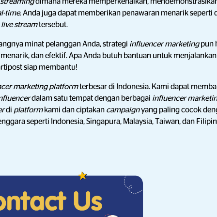
e streaming
dimana mereka memperkenalkan, mendemonstrasika
al-time
. Anda juga dapat memberikan penawaran menarik seperti d
i
live stream
tersebut.
ngnya minat pelanggan Anda, strategi
influencer marketing
pun 
n, menarik, dan efektif. Apa Anda butuh bantuan untuk menjalanka
artipost siap membantu!
ncer marketing platform
terbesar di Indonesia. Kami dapat memb
nfluencer
dalam satu tempat dengan berbagai
influencer marketin
er
di
platform
kami dan ciptakan
campaign
yang paling cocok de
nggara seperti Indonesia, Singapura, Malaysia, Taiwan, dan Filipi