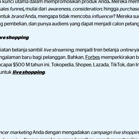
di kunci utama dalam mempromosikan produk Anda
.
Mereka mem
sales funnel
,
mulai dari
awareness
,
consideration
, hingga
purchas
untuk
brand
Anda, mengapa tidak mencoba
influencer
? Mereka s
 pembelian, dan punya audiens yang dapat menjadi calon pelan
ive shopping
giatan belanja sambil
live streaming
,
menjadi tren belanja
online
ya
ngalaman baru bagi pelanggan. Bahkan,
Forbes
memperkirakan ba
apai $500 M tahun ini. Tokopedia, Shopee, Lazada, TikTok, dan I
untuk
live shopping
.
encer marketing
Anda dengan mengadakan
campaign live shoppi