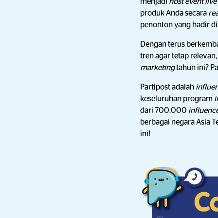
menjadi
host event liv
produk Anda secara
re
penonton yang hadir d
Dengan terus berkemba
tren agar tetap releva
marketing
tahun ini? P
Partipost adalah
influe
keseluruhan program
i
dari 700.000
influenc
berbagai negara Asia Te
ini!