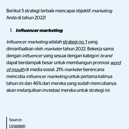
Berikut 5 strategi terbaik mencapai objektif
marketing
Anda di tahun 2022!
Influencer marketing
Influencer marketing
adalah
strategi no. 1
yang
dimanfaatkan oleh
marketer
tahun 2022. Bekerja sama
dengan
influencer
yang sesuai dengan kategori
brand
dapat berdampak besar untuk membangun promosi
word
of mouth
di media sosial. 21%
marketer
berencana
mencoba
influencer marketing
untuk pertama kalinya
tahun ini dan 46% dari mereka yang sudah mencobanya
akan melanjutkan investasi mereka untuk strategi ini.
Source:
Unsplash