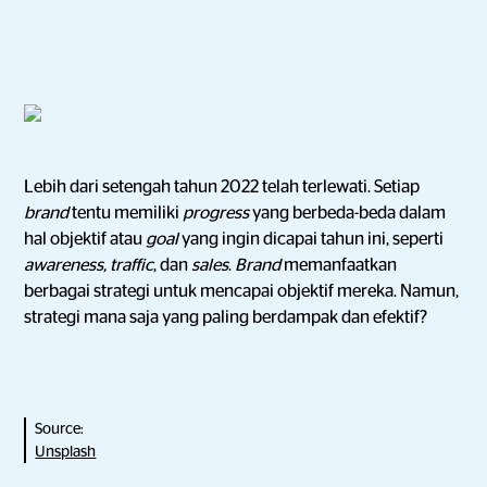
Lebih dari setengah tahun 2022 telah terlewati. Setiap
brand
tentu memiliki
progress
yang berbeda-beda dalam
hal objektif atau
goal
yang ingin dicapai tahun ini, seperti
awareness, traffic
, dan
sales
.
Brand
memanfaatkan
berbagai strategi untuk mencapai objektif mereka. Namun,
strategi mana saja yang paling berdampak dan efektif?
Source:
Unsplash