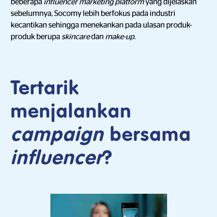
beberapa
influencer marketing platform
yang dijelaskan
sebelumnya, Socomy lebih berfokus pada industri
kecantikan sehingga menekankan pada ulasan produk-
produk berupa
skincare
dan
make-up
.
Tertarik
menjalankan
campaign
bersama
influencer
?