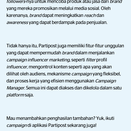
followers
-nya
untuk mencoba produk atau jasa dari
brand
yang mereka promosikan melalui media sosial. Oleh
karenanya,
brand
dapat meningkatkan
reach
dan
awareness
yang dapat berdampak pada penjualan
.
Tidak hanya itu, Partipost juga memiliki fitur-fitur unggulan
yang dapat mempermudah
brand
dalam menjalankan
campaign influencer marketing
, seperti
filter
profil
influencer
, mengontrol konten seperti apa yang akan
dilihat oleh audiens, mekanisme
campaign
yang fleksibel,
dan proses kerja yang efisien menggunakan
Campaign
Manager
. Semua ini dapat diakses dan dikelola dalam satu
platform
saja
.
Mau menambahkan penghasilan tambahan? Yuk, ikuti
campaign
di aplikasi Partipost sekarang juga!