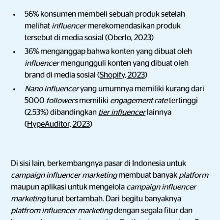
56% konsumen membeli sebuah produk setelah
melihat
influencer
merekomendasikan produk
tersebut di media sosial (
Oberlo, 2023
)
36% menganggap bahwa konten yang dibuat oleh
influencer
mengungguli konten yang dibuat oleh
brand di media sosial (
Shopify, 2023
)
Nano influencer
yang umumnya memiliki kurang dari
5000
followers
memiliki
engagement rate
tertinggi
(2.53%) dibandingkan
tier influencer
lainnya
(
HypeAuditor, 2023
)
Di sisi lain, berkembangnya pasar di Indonesia untuk
campaign influencer marketing
membuat banyak
platform
maupun aplikasi untuk mengelola
campaign
influencer
marketing
turut bertambah. Dari begitu banyaknya
platfrom influencer marketing
dengan segala fitur dan