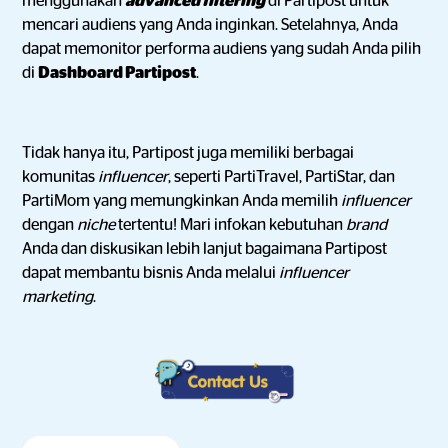
menggunakan
advanced filtering
di Partipost untuk
mencari audiens yang Anda inginkan. Setelahnya, Anda
dapat memonitor performa audiens yang sudah Anda pilih
di
Dashboard Partipost
.
Tidak hanya itu, Partipost juga memiliki berbagai
komunitas
influencer
,
seperti PartiTravel, PartiStar, dan
PartiMom yang memungkinkan Anda memilih
influencer
dengan
niche
tertentu! Mari infokan kebutuhan
brand
Anda dan diskusikan lebih lanjut bagaimana Partipost
dapat membantu bisnis Anda melalui
influencer
marketing
.