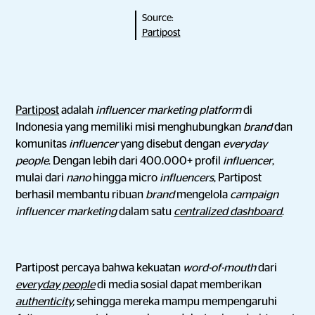
Source:
Partipost
Partipost
adalah
influencer marketing platform
di
Indonesia yang memiliki misi menghubungkan
brand
dan
komunitas
influencer
yang disebut dengan
everyday
people
. Dengan lebih dari 400.000+ profil
influencer
,
mulai dari
nano
hingga micro
influencers
, Partipost
berhasil membantu ribuan
brand
mengelola
campaign
influencer marketing
dalam satu
centralized dashboard
.
Partipost percaya bahwa kekuatan
word-of-mouth
dari
everyday people
di media sosial dapat memberikan
authenticity
,
sehingga mereka mampu mempengaruhi