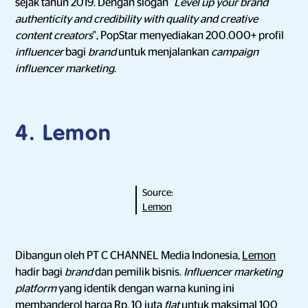
sejak tahun 2019. Dengan slogan "
Level up your brand
authenticity and credibility with quality and creative
content creators
", PopStar menyediakan 200.000+ profil
influencer
bagi
brand
untuk menjalankan
campaign
influencer marketing
.
4.
Lemon
Source:
Lemon
Dibangun oleh PT C CHANNEL Media Indonesia,
Lemon
hadir bagi
brand
dan pemilik bisnis.
Influencer marketing
platform
yang identik dengan warna kuning ini
membanderol harga Rp. 10 juta
flat
untuk maksimal 100