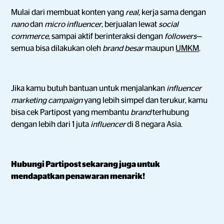
Mulai dari membuat konten yang
real
, kerja sama dengan
nano
dan
micro influencer
, berjualan lewat
social
commerce
, sampai aktif berinteraksi dengan
followers
—
semua bisa dilakukan oleh
brand besar
maupun
UMKM
.
Jika kamu butuh bantuan untuk menjalankan
influencer
marketing campaign
yang lebih simpel dan terukur, kamu
bisa cek Partipost yang membantu
brand
terhubung
dengan lebih dari 1 juta
influencer
di 8 negara Asia.
Hubungi Partipost sekarang juga untuk
mendapatkan penawaran menarik!