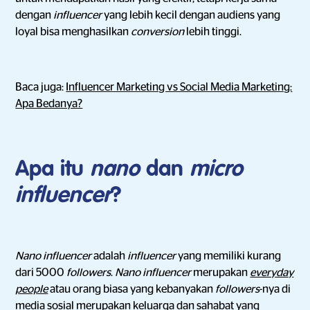
dengan
influencer
yang lebih kecil dengan audiens yang
loyal bisa menghasilkan
conversion
lebih tinggi.
Baca juga:
Influencer Marketing vs Social Media Marketing:
Apa Bedanya?
Apa itu
nano
dan
micro
influencer
?
Nano influencer
adalah
influencer
yang memiliki kurang
dari 5000
followers
.
Nano influencer
merupakan
everyday
people
atau orang biasa yang kebanyakan
followers
-nya di
media sosial merupakan keluarga dan sahabat yang