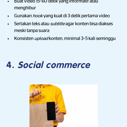
Buat video 15–60 detik yang informatif atau
menghibur
Gunakan
hook
yang kuat di 3 detik pertama video
Sertakan teks atau
subtitle
agar konten bisa diakses
meski tanpa suara
Konsisten
upload
konten, minimal 3–5 kali seminggu
4.
Social commerce